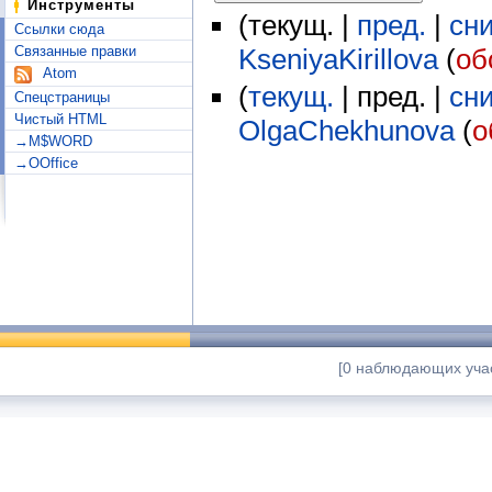
Инструменты
(текущ. |
пред.
|
сн
Ссылки сюда
Связанные правки
KseniyaKirillova
(
об
Atom
(
текущ.
| пред. |
сн
Спецстраницы
Чистый HTML
OlgaChekhunova
(
о
→M$WORD
→OOffice
[0 наблюдающих учас