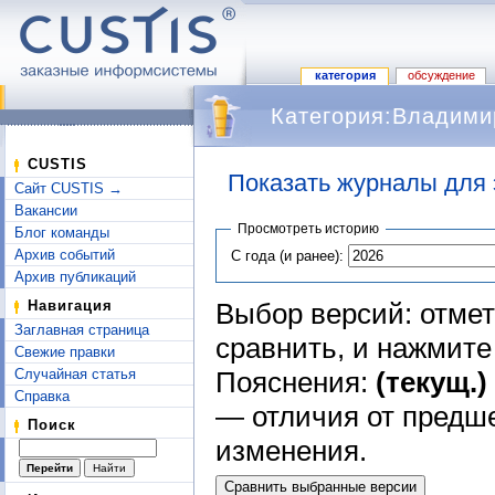
категория
обсуждение
Категория:Владими
CUSTIS
Показать журналы для 
Сайт CUSTIS →
Перейти к:
навигация
,
поиск
Вакансии
Просмотреть историю
Блог команды
Архив событий
С года (и ранее):
Архив публикаций
Выбор версий: отмет
Навигация
Заглавная страница
сравнить, и нажмит
Свежие правки
Пояснения:
(текущ.)
Случайная статья
Справка
— отличия от предш
Поиск
изменения.