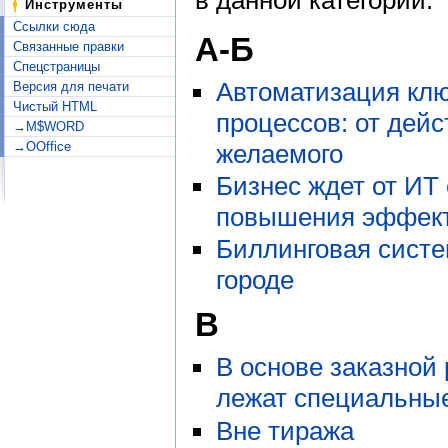
Инструменты
Ссылки сюда
А-Б
Связанные правки
Спецстраницы
Автоматизация кл
Версия для печати
Чистый HTML
процессов: от дейс
→M$WORD
желаемого
→OOffice
Бизнес ждет от ИТ
повышения эффек
Биллинговая сист
городе
В
В основе заказной
лежат специальные
Вне тиража