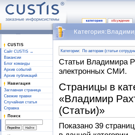
категория
обсуждение
Категория:Владимир
Перейти к:
навигация
,
поиск
CUSTIS
Категории
:
По авторам (статьи сотрудн
Сайт CUSTIS →
Вакансии
Статьи Владимира Р
Блог команды
электронных СМИ.
Архив событий
Архив публикаций
Страницы в кат
Навигация
Заглавная страница
«Владимир Рах
Свежие правки
Случайная статья
(Статьи)»
Справка
Поиск
Показано 39 страниц
в данной категории.