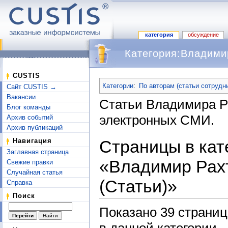
категория
обсуждение
Категория:Владимир
Перейти к:
навигация
,
поиск
CUSTIS
Категории
:
По авторам (статьи сотрудн
Сайт CUSTIS →
Вакансии
Статьи Владимира Р
Блог команды
электронных СМИ.
Архив событий
Архив публикаций
Страницы в кат
Навигация
Заглавная страница
«Владимир Рах
Свежие правки
Случайная статья
(Статьи)»
Справка
Поиск
Показано 39 страниц
в данной категории.