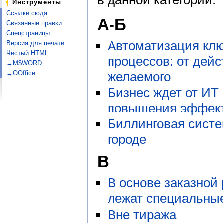
Инструменты
Ссылки сюда
А-Б
Связанные правки
Спецстраницы
Автоматизация кл
Версия для печати
Чистый HTML
процессов: от дейс
→M$WORD
желаемого
→OOffice
Бизнес ждет от ИТ
повышения эффек
Биллинговая сист
городе
В
В основе заказной
лежат специальные
Вне тиража