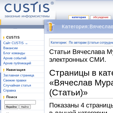
категория
обсуждение
Категория:Вячесла
Перейти к:
навигация
,
поиск
CUSTIS
Категории
:
По авторам (статьи сотрудн
Сайт CUSTIS →
Вакансии
Статьи Вячеслава М
Блог команды
электронных СМИ.
Архив событий
Архив публикаций
Страницы в кат
Навигация
Заглавная страница
«Вячеслав Мур
Свежие правки
Случайная статья
(Статьи)»
Справка
Поиск
Показаны 4 страницы
в данной категории.