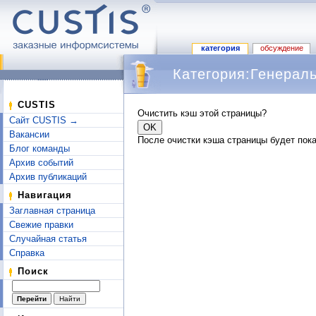
категория
обсуждение
Категория:Генерал
Перейти к:
навигация
,
поиск
CUSTIS
Очистить кэш этой страницы?
Сайт CUSTIS →
Вакансии
После очистки кэша страницы будет пока
Блог команды
Архив событий
Архив публикаций
Навигация
Заглавная страница
Свежие правки
Случайная статья
Справка
Поиск