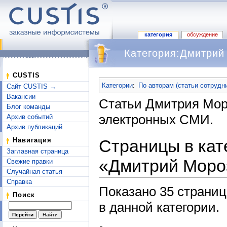
категория
обсуждение
Категория:Дмитрий
Перейти к:
навигация
,
поиск
CUSTIS
Категории
:
По авторам (статьи сотрудн
Сайт CUSTIS →
Вакансии
Статьи Дмитрия Мор
Блог команды
электронных СМИ.
Архив событий
Архив публикаций
Страницы в кат
Навигация
Заглавная страница
«Дмитрий Мороз
Свежие правки
Случайная статья
Справка
Показано 35 страниц
Поиск
в данной категории.