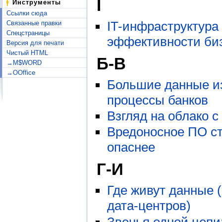
I
Инструменты
Ссылки сюда
IT-инфраструктура
Связанные правки
Спецстраницы
эффективности би
Версия для печати
Чистый HTML
Б-В
→M$WORD
→OOffice
Большие данные и
процессы банков
Взгляд на облако с
Вредоносное ПО ст
опаснее
Г-И
Где живут данные 
дата-центров)
Звенья одной цепи