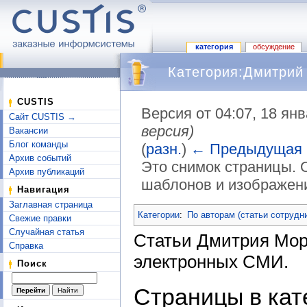
категория
обсуждение
Категория:Дмитрий
CUSTIS
Версия от 04:07, 18 ян
Сайт CUSTIS →
версия)
Вакансии
Блог команды
(
разн.
)
← Предыдущая
Архив событий
Это снимок страницы. 
Архив публикаций
шаблонов и изображен
Навигация
Перейти к:
навигация
,
поиск
Заглавная страница
Категории
:
По авторам (статьи сотрудн
Свежие правки
Случайная статья
Статьи Дмитрия Мор
Справка
электронных СМИ.
Поиск
Страницы в кат