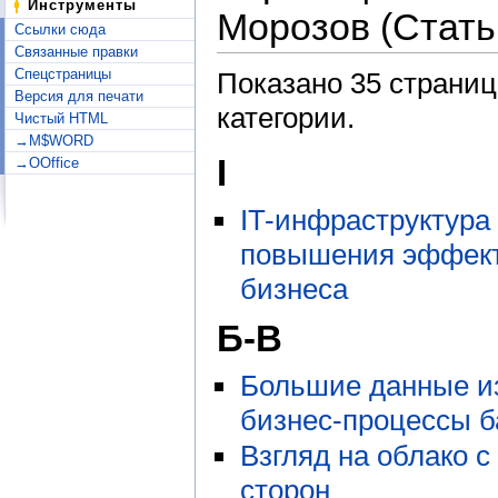
Инструменты
Морозов (Стать
Ссылки сюда
Связанные правки
Спецстраницы
Показано 35 страниц
Версия для печати
категории.
Чистый HTML
→M$WORD
I
→OOffice
IT-инфраструктура
повышения эффек
бизнеса
Б-В
Большие данные и
бизнес-процессы б
Взгляд на облако с
сторон