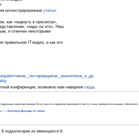
ы
аем иллюстрированные
статьи-
ем, как «нырнуть в просмотр»,
едставление, «надо ли это». Наш
ным, и отмечен некоторыми
е правильное IT-видео, и как его
азработчиков,_тестировщиков,_аналитиков_и_др.
lity
ретной конференции, возможно вам наверное
сюда
.
ледующем сеансе репликации. Если у вас есть серьезное замечание по тексту статьи, запишите его в раздел «discussion».
м» → «
Категория:Доклады по темам
»
я 6 подкатегории из имеющихся 6.