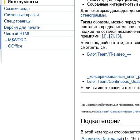
Инструменты
Собранные интернет-отзыв
Ссылки сюда
Для некоторых докладов дел
Связанные правки
стенограммы
.
Спецстраницы
Таким образом, можно перед т
составить предварительное пр
Версия для печати
подход не остался незамечен
Чистый HTML
премиями:
[1]
,
[2]
,
[3]
.
→M$WORD
Более подробно о том, что тако
→OOffice
смотреть, см.
Блог:Team/IT-видео_—
_консервированный_опыт_р
Блог:Team/Continuous_Usabi
Если вы ищете записи с конк
Любые правки этой статьи будут перезаписаны при с
Репликация:
База Знаний «Заказных Информ Систе
Подкатегории
В этой категории отображаетс
Аналитика (доклады)
‎
(1к, 16с)