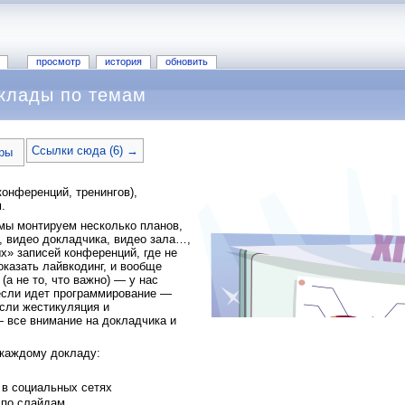
просмотр
история
обновить
клады по темам
Ссылки сюда (6) →
ры
конференций, тренингов),
.
мы монтируем несколько планов,
, видео докладчика, видео зала…,
х» записей конференций, где не
оказать лайвкодинг, и вообще
(а не то, что важно) — у нас
если идет программирование —
если жестикуляция и
 все внимание на докладчика и
 каждому докладу:
 в социальных сетях
 по слайдам