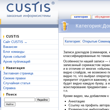
категория
обсуждение
Категория:До
Перейти к:
навигация
,
поиск
CUSTIS
Категория
:
Открытые Семина
Сайт CUSTIS →
Вакансии
Блог команды
Записи докладов (семинаров, 
классифицированные по темам
Архив событий
Особенности нашей записи — 
Архив публикаций
записанный скринкастом экран
Навигация
и в отличие от многих «обычны
видно слайдов, не возможно п
Заглавная страница
видно то, что выбрал оператор 
Свежие правки
приоритет отдается важному, 
Случайная статья
будет видно каждую букву, а 
жонглирование предментами —
Справка
т.п.
Поиск
Кроме видео, мы добавляем к
Аннотацию
Ссылку на профиль автора
Развернутую инфографику