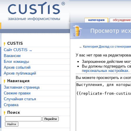
категория
обсуждение
Просмотр исх
CUSTIS
←
Категория:Доклад со стенограм
Сайт CUSTIS →
Перейти к:
навигация
,
поиск
У вас нет прав на редактиров
Вакансии
Запрошенное действие могу
Блог команды
Вы должны подтвердить сво
Архив событий
персональных настройках
.
Архив публикаций
Вы можете просмотреть и скоп
Навигация
Заглавная страница
Свежие правки
Случайная статья
Справка
Поиск