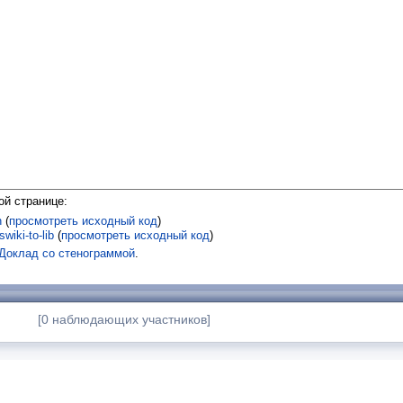
ой странице:
n
(
просмотреть исходный код
)
wiki-to-lib
(
просмотреть исходный код
)
:Доклад со стенограммой
.
[0 наблюдающих участников]