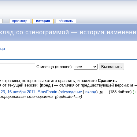
просмотр
история
обновить
клад со стенограммой — история изменени
ицы
С месяца (и ранее):
и страницы, которые вы хотите сравнить, и нажмите
Сравнить
.
 от текущей версии;
(пред.)
— отличия от предшествующей версии;
м
—
:23, 16 ноября 2011
‎
StasFomin
(
обсуждение
|
вклад
)
‎
м
. .
(188 байтов)
(+
рированная стенограмма. {{replicate-f...»)