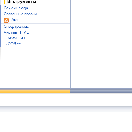
Инструменты
Ссылки сюда
Связанные правки
Atom
Спецстраницы
Чистый HTML
→M$WORD
→OOffice