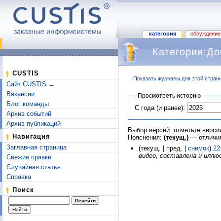
категория
обсуждение
Категория:До
CUSTIS
Показать журналы для этой стран
Сайт CUSTIS →
Перейти к:
навигация
,
поиск
Вакансии
Просмотреть историю
Блог команды
С года (и ранее):
Архив событий
Архив публикаций
Выбор версий: отметьте верси
Навигация
Пояснения:
(текущ.)
— отличия
Заглавная страница
(текущ. | пред. |
снимок
)
22
видео, составлена и иллюст
Свежие правки
Случайная статья
Справка
Поиск