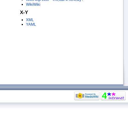
WikiWiki
X-Y
XML
YAML