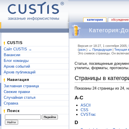
категория
обсуждение
Категория:Д
CUSTIS
Версия от 18:27, 1 сентября 2005;
Сайт CUSTIS →
(
разн.
)
← Предыдущая
|
Текущая 
Это снимок страницы. Он включае
Вакансии
Перейти к:
навигация
,
поиск
Блог команды
Статьи, посвященные документ
Архив событий
утилиты, форматы, протоколы
Архив публикаций
Страницы в катего
Навигация
Заглавная страница
Показаны 24 страницы из 24, 
Свежие правки
A-C
Случайная статья
Справка
ASCII
CSS
Поиск
CVSTrac
D