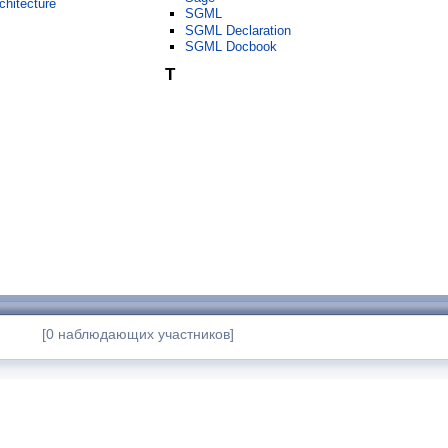
chitecture
SGML
SGML Declaration
SGML Docbook
T
[0 наблюдающих участников]