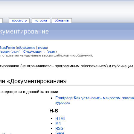
просмотр
история
обновить
окументирование
StasFomin
(
обсуждение
|
вклад
)
версия
(
разн.
) |
Следующая →
(
разн.
)
т старые, но не удалённые версии шаблонов и изображений.
ированию (не ограничиваясь программным обеспечением) и публикации 
.
рии «Документирование»
находящихся в данной категории.
Frontpage:Как установить макросом полож
курсора
H-S
HTML
M4
RSS
Sage