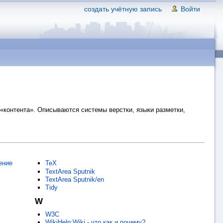
создать учётную запись
Войти
«контента». Описываются системы верстки, языки разметки,
ение
TeX
TextArea Sputnik
TextArea Sputnik/en
Tidy
W
W3C
WikiHelp:Wiki - что,как и почему?