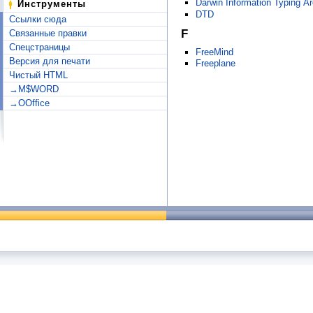
Darwin Information Typing Ar
Инструменты
DTD
Ссылки сюда
F
Связанные правки
Спецстраницы
FreeMind
Версия для печати
Freeplane
Чистый HTML
→M$WORD
→OOffice