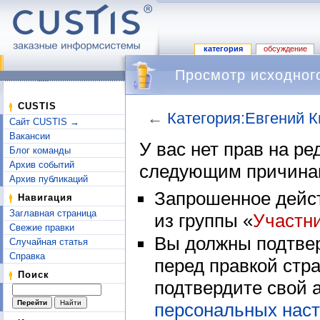
категория
обсуждение
Просмотр исходного
CUSTIS
←
Категория:Евгений 
Сайт CUSTIS →
Перейти к:
навигация
,
поиск
Вакансии
У вас нет прав на р
Блог команды
Архив событий
следующим причина
Архив публикаций
Запрошенное дейст
Навигация
Заглавная страница
из группы «
Участн
Свежие правки
Вы должны подтвер
Случайная статья
Справка
перед правкой стр
Поиск
подтвердите свой 
персональных наст