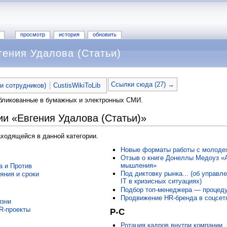
просмотр
история
обновить
гения Удалова (Статьи)
Ссылки сюда (27) →
ьи сотрудников)
CustisWikiToLib
убликованные в бумажных и электронных СМИ.
ии «Евгения Удалова (Статьи)»
аходящейся в данной категории.
Новые форматы работы с молоде
Отзыв о книге Донеллы Медоуз «
мышления»
а и Против
Под диктовку рынка... (об управ
яния и сроки
IT в кризисных ситуациях)
Подбор топ-менеджера — процед
Продвижение HR-бренда в соцсет
изни
R-проекты
Р-С
Ротация кадров внутри компании