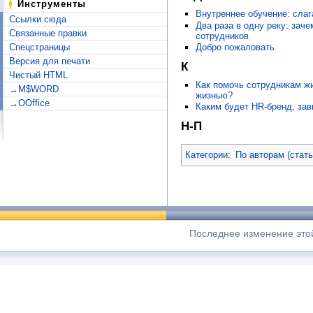
Инструменты
Внутреннее обучение: сла
Ссылки сюда
Два раза в одну реку: зач
Связанные правки
сотрудников
Добро пожаловать
Спецстраницы
Версия для печати
К
Чистый HTML
Как помочь сотрудникам жи
→M$WORD
жизнью?
→OOffice
Каким будет HR-бренд, зав
Н-П
Категории
:
По авторам (стат
Последнее изменение этой