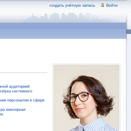
создать учётную запись
Войти
жной аудиторией
Азбука системного
лении персоналом в сфере
ура ювелирная
ях