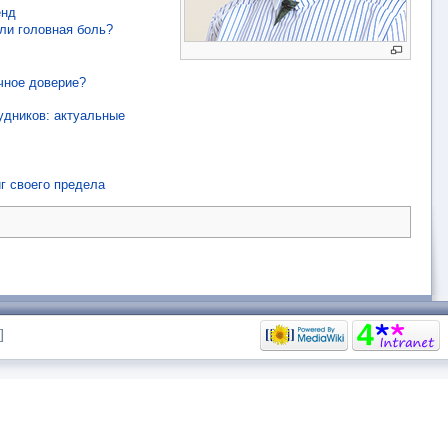
енд
ли головная боль?
чное доверие?
удников: актуальные
г своего предела
]