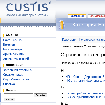
категория
обсуждение
Категория:Ев
Перейти к:
навигация
,
поиск
CUSTIS
Категории
:
По авторам (стат
Сайт CUSTIS →
Вакансии
Статьи Евгении Удаловой, оп
Блог команды
Страницы в категор
Архив событий
Архив публикаций
Показана 21 страница из 21, н
Навигация
H
Заглавная страница
Свежие правки
HR в Совете Директоров: З
Случайная статья
HR-стратегия: факторы вли
Справка
Б
Поиск
Баланс работы и личной ж
Бизнес-ориентированные H
В-Д