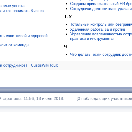
Создаем привлекательный HR-бр
гаемые успеха
Сотрудники-долгожители: удача и
ем и как нанимать бывших
Т-У
Тотальный контроль или безграни
Удаленная работа: за и против
Управление вовлеченностью сотр
ть счастливой и здоровой
практики и инструменты
исит от команды
Ч
Что делать, если сотрудник дости
ьи сотрудников)
CustisWikiToLib
 страницы: 11:56, 18 июля 2018.
[0 наблюдающих участников