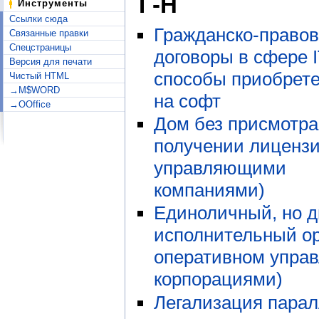
Г-Н
Инструменты
Ссылки сюда
Гражданско-право
Связанные правки
Спецстраницы
договоры в сфере I
Версия для печати
способы приобрете
Чистый HTML
→M$WORD
на софт
→OOffice
Дом без присмотра
получении лиценз
управляющими
компаниями)
Единоличный, но д
исполнительный ор
оперативном упра
корпорациями)
Легализация парал