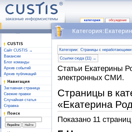
категория
обсуждение
Категория:Екатерин
Перейти к:
навигация
,
поиск
CUSTIS
Категории
:
Страницы с неработающими
Сайт CUSTIS →
Вакансии
Ссылки сюда (11) →
Блог команды
Статьи Екатерины Р
Архив событий
Архив публикаций
электронных СМИ.
Навигация
Заглавная страница
Страницы в кат
Свежие правки
Случайная статья
«Екатерина Род
Справка
Поиск
Показано 11 страниц