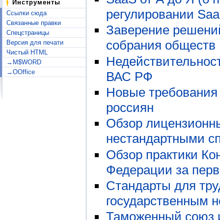
Инструменты
регулировании Saa
Ссылки сюда
Связанные правки
Заверение решений
Спецстраницы
собрания обществ
Версия для печати
Чистый HTML
Недействительност
→M$WORD
→OOffice
ВАС РФ
Новые требования
россиян
Обзор лицензионн
нестандартными с
Обзор практики Ко
Федерации за перв
Стандарты для тру
государственным н
Таможенный союз 