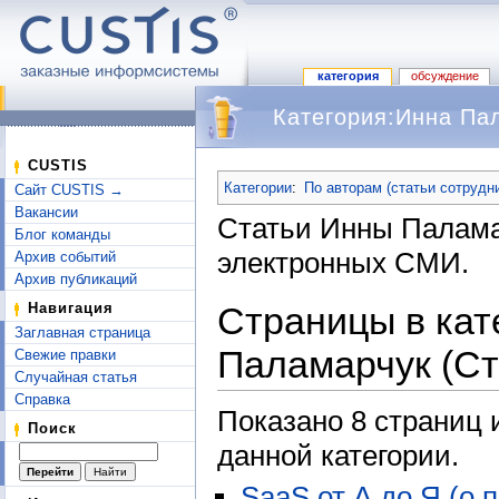
категория
обсуждение
Категория:Инна Па
Перейти к:
навигация
,
поиск
CUSTIS
Категории
:
По авторам (статьи сотрудн
Сайт CUSTIS →
Вакансии
Статьи Инны Палама
Блог команды
электронных СМИ.
Архив событий
Архив публикаций
Страницы в кат
Навигация
Заглавная страница
Паламарчук (Ст
Свежие правки
Случайная статья
Справка
Показано 8 страниц 
Поиск
данной категории.
SaaS от А до Я (о 