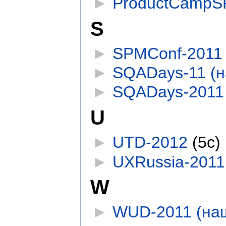
►
ProductCampSP
S
►
SPMConf-2011 
►
SQADays-11 (н
►
SQADays-2011 
U
►
UTD-2012
‎
(5с)
►
UXRussia-2011
W
►
WUD-2011 (наш