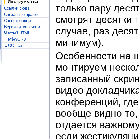
Инструменты
только пару деся
Ссылки сюда
Связанные правки
смотрят десятки 
Спецстраницы
Версия для печати
случае, раз деся
Чистый HTML
минимум).
→M$WORD
→OOffice
Особенности наш
монтируем нескол
записанный скрин
видео докладчика
конференций, где
вообще видно то,
отдается важному
если жестикуляц