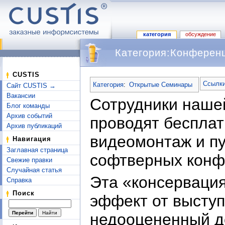
категория
обсуждение
Категория:Конференц
Перейти к:
навигация
,
поиск
CUSTIS
Ссылки
Категория
:
Открытые Семинары
Сайт CUSTIS →
Вакансии
Сотрудники наше
Блог команды
Архив событий
проводят бесплат
Архив публикаций
видеомонтаж и п
Навигация
Заглавная страница
софтверных конф
Свежие правки
Случайная статья
Эта «консерваци
Справка
Поиск
эффект от высту
недооцененный д