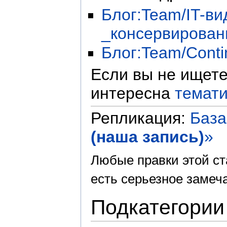
Блог:Team/IT-в
_консервирован
Блог:Team/Conti
Если вы не ищете
интересна
темати
Репликация:
База
(наша запись)
»
Любые правки этой ст
есть серьезное замеча
Подкатегории