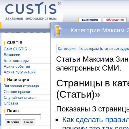
категория
обсуждение
Категория:Максим З
Перейти к:
навигация
,
поиск
CUSTIS
Категории
:
По авторам (статьи сотрудн
Сайт CUSTIS →
Вакансии
Статьи Максима Зин
Блог команды
электронных СМИ.
Архив событий
Архив публикаций
Страницы в кат
Навигация
Заглавная страница
(Статьи)»
Свежие правки
Случайная статья
Справка
Показаны 3 страницы
Поиск
Как сделать прави
почему это так сло