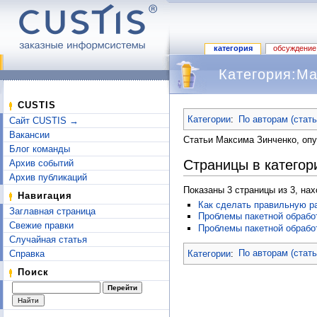
категория
обсуждение
Категория:Ма
Перейти к:
навигация
,
поиск
CUSTIS
Категории
:
По авторам (стат
Сайт CUSTIS →
Вакансии
Статьи Максима Зинченко, оп
Блог команды
Страницы в категор
Архив событий
Архив публикаций
Показаны 3 страницы из 3, на
Навигация
Как сделать правильную ра
Заглавная страница
Проблемы пакетной обработ
Свежие правки
Проблемы пакетной обработ
Случайная статья
Категории
:
По авторам (стат
Справка
Поиск