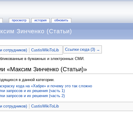
просмотр
история
обновить
ксим Зинченко (Статьи)
Ссылки сюда (3) →
ьи сотрудников)
CustisWikiToLib
убликованные в бумажных и электронных СМИ.
ии «Максим Зинченко (Статьи)»
ходящихся в данной категории.
скраску кода на «Хабре» и почему это так сложно
ки запросов и их решения (часть 1)
ки запросов и их решения (часть 2)
ьи сотрудников)
CustisWikiToLib