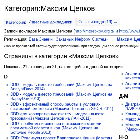
Категория:Максим Цепков
Перейти к:
навигация
,
поиск
Ссылки сюда (19) →
Категория
:
Известные докладчики
Записи докладов Максима Цепкова (
http://mtsepkov.org
и
http://www
Репликация:
База Знаний «Заказных Информ Систем» → «
Максим Це
Любые правки этой статьи будут перезаписаны при следующем сеансе репликации. Ес
Страницы в категории «Максим Цепков»
Показана 21 страница из 21, находящейся в данной категории.
Аналити
D
качест
Аналити
DDD - модель вместо требований (Максим Цепков на
качест
AnalystDays-2014)
DDD - модель вместо требований (Максим Цепков на
Д-М
HappyDev-2013)
DDD - эффективный способ работы в условиях
Диагра
системной сложности (Максим Цепков на SECR-2011)
ЛАФ-20
DDD для корпоративных систем - модель вместо
Команды
требований (Максим Цепков на ЛАФ-2011)
Макс: A
DDD: проблемы и решения в отражении модели
Модель
предметной области в код (Максим Цепков на
(Максим
Software People 2013)
Н-О
DDD: Реализуем проект Вавилонская башня (Максим