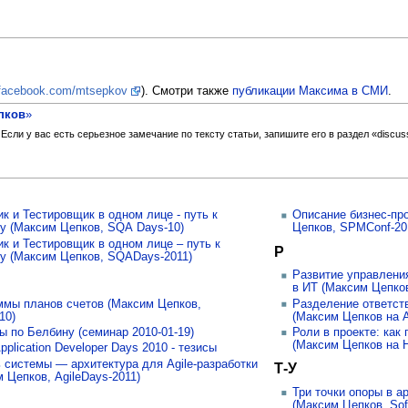
.facebook.com/mtsepkov
). Смотри также
публикации Максима в СМИ
.
пков
»
ли у вас есть серьезное замечание по тексту статьи, запишите его в раздел «discus
к и Тестировщик в одном лице - путь к
Описание бизнес-пр
ву (Максим Цепков, SQA Days-10)
Цепков, SPMConf-20
к и Тестировщик в одном лице – путь к
Р
ву (Максим Цепков, SQADays-2011)
Развитие управления
в ИТ (Максим Цепков
ммы планов счетов (Максим Цепков,
Разделение ответств
10)
(Максим Цепков на A
 по Белбину (семинар 2010-01-19)
Роли в проекте: как
(Максим Цепков на 
pplication Developer Days 2010 - тезисы
 системы — архитектура для Agile-разработки
Т-У
 Цепков, AgileDays-2011)
Три точки опоры в а
(Максим Цепков, Sof