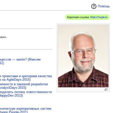
Помощь
Короткая ссылка:
MaksTsepkov
.
sion»
оцессов — waste? (Максим
11)
 проектами и критериев качества
 на AgileDays-2015)
енности в заказной разработке
nalystDays-2015)
 поделить поляну ответственности
HappyDev-2013)
рхитектуре корпоративных систем
tware People-2011)