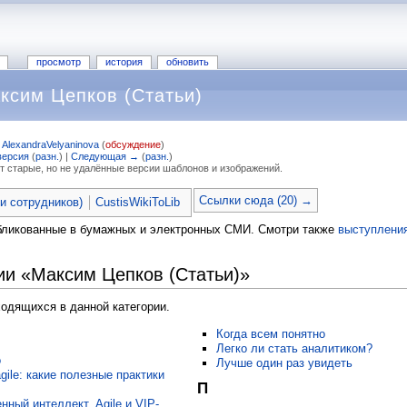
просмотр
история
обновить
ксим Цепков (Статьи)
;
AlexandraVelyaninova
(
обсуждение
)
версия
(
разн.
) |
Следующая →
(
разн.
)
т старые, но не удалённые версии шаблонов и изображений.
Ссылки сюда (20) →
ьи сотрудников)
CustisWikiToLib
бликованные в бумажных и электронных СМИ. Смотри также
выступлени
ии «Максим Цепков (Статьи)»
ходящихся в данной категории.
Когда всем понятно
Легко ли стать аналитиком?
о
Лучше один раз увидеть
ile: какие полезные практики
П
нный интеллект, Agile и VIP-