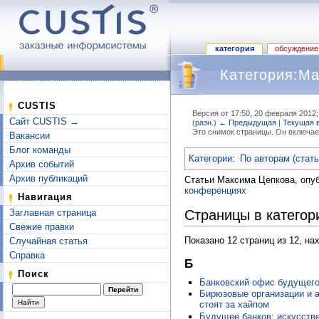
категория
обсуждение
Категория:Ма
CUSTIS
Версия от 17:50, 20 февраля 2012
Сайт CUSTIS →
(
разн.
)
← Предыдущая
|
Текущая 
Это снимок страницы. Он включае
Вакансии
Перейти к:
навигация
,
поиск
Блог команды
Категории
:
По авторам (стат
Архив событий
Архив публикаций
Статьи Максима Цепкова, опу
конференциях
Навигация
Страницы в категор
Заглавная страница
Свежие правки
Показано 12 страниц из 12, на
Случайная статья
Справка
Б
Поиск
Банковский офис будущег
Бирюзовые организации и ag
стоят за хайпом
Будущее банков: искусстве