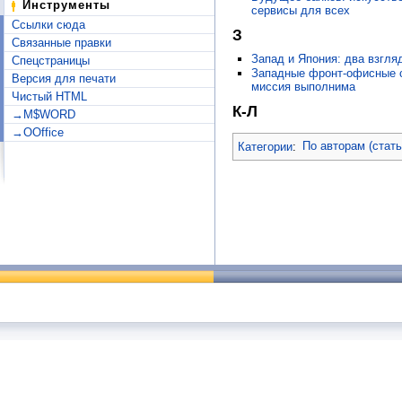
Инструменты
сервисы для всех
Ссылки сюда
З
Связанные правки
Запад и Япония: два взгля
Спецстраницы
Западные фронт-офисные с
Версия для печати
миссия выполнима
Чистый HTML
К-Л
→M$WORD
→OOffice
Категории
:
По авторам (стат