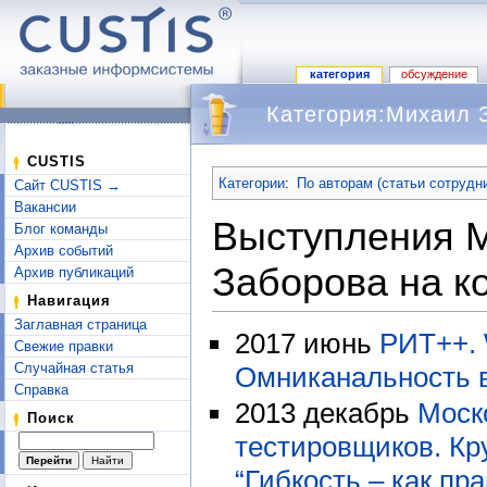
категория
обсуждение
Категория:Михаил 
Перейти к:
навигация
,
поиск
CUSTIS
Категории
:
По авторам (статьи сотрудн
Сайт CUSTIS →
Вакансии
Выступления 
Блог команды
Архив событий
Заборова на к
Архив публикаций
Навигация
Заглавная страница
2017 июнь
РИТ++. 
Свежие правки
Случайная статья
Омниканальность 
Справка
2013 декабрь
Моск
Поиск
тестировщиков. Кр
“Гибкость – как пр