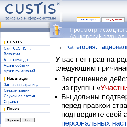
категория
обсуждение
Просмотр исходног
банковский журнал
CUSTIS
←
Категория:Национал
Сайт CUSTIS →
Перейти к:
навигация
,
поиск
Вакансии
У вас нет прав на р
Блог команды
Архив событий
следующим причина
Архив публикаций
Запрошенное дейст
Навигация
Заглавная страница
из группы «
Участн
Свежие правки
Вы должны подтвер
Случайная статья
Справка
перед правкой стр
Поиск
подтвердите свой 
персональных наст