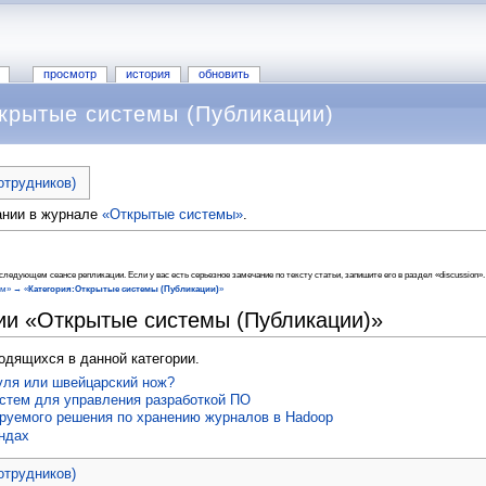
просмотр
история
обновить
крытые системы (Публикации)
отрудников)
ании в журнале
«Открытые системы»
.
ледующем сеансе репликации. Если у вас есть серьезное замечание по тексту статьи, запишите его в раздел «discussion».
ем» → «
Категория:Открытые системы (Публикации)
»
ии «Открытые системы (Публикации)»
ходящихся в данной категории.
уля или швейцарский нож?
истем для управления разработкой ПО
руемого решения по хранению журналов в Hadoop
андах
отрудников)