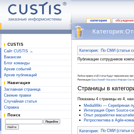
категория
обсуждение
Категория:От
Перейти к:
навигация
,
поиск
CUSTIS
Категория
:
По СМИ (статьи с
Сайт CUSTIS →
Вакансии
Публикации сотрудников комп
Блог команды
Архив событий
Архив публикаций
Любые правки этой статьи будут перезаписаны при с
Репликация:
База Знаний «Заказных Информ Сист
Навигация
Страницы в категор
Заглавная страница
Свежие правки
Показаны 4 страницы из 4, на
Случайная статья
MediaWiki — Серебряная п
Справка
Интеграция Open Source-с
Поиск
Опыт разработки масштаби
Ретроспектива в Agile-ком
Категория
:
По СМИ (статьи с