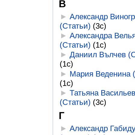
В
►
Александр Виног
(Статьи)
‎
(3с)
►
Александра Вель
(Статьи)
‎
(1с)
►
Даниил Вълчев (С
(1с)
►
Мария Веденина 
(1с)
►
Татьяна Василье
(Статьи)
‎
(3с)
Г
►
Александр Габид