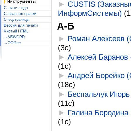
Инструменты
►
CUSTIS (Заказны
Ссылки сюда
ИнформСистемы)
‎
(1
Связанные правки
Спецстраницы
А-Б
Версия для печати
Чистый HTML
►
Роман Алексеев (
→M$WORD
→OOffice
(3с)
►
Алексей Баранов 
(1с)
►
Андрей Борейко (
(18с)
►
Беспальчук Игорь
(11с)
►
Галина Бородина 
(1с)