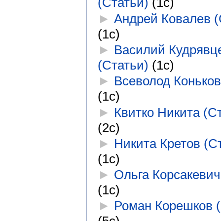
(Статьи)
‎
(1с)
►
Андрей Ковалев (
(1с)
►
Василий Кудрявц
(Статьи)
‎
(1с)
►
Всеволод Коньков
(1с)
►
Квитко Никита (С
(2с)
►
Никита Кретов (С
(1с)
►
Ольга Корсакевич
(1с)
►
Роман Корешков (