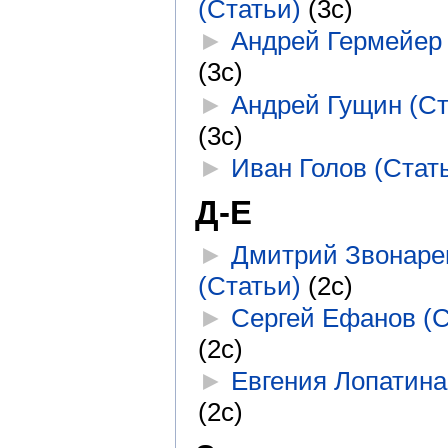
(Статьи)
‎
(3с)
►
Андрей Гермейер 
(3с)
►
Андрей Гущин (Ст
(3с)
►
Иван Голов (Стат
Д-Е
►
Дмитрий Звонаре
(Статьи)
‎
(2с)
►
Сергей Ефанов (С
(2с)
►
Евгения Лопатина
(2с)