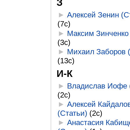
З
►
Алексей Зенин (С
(7с)
►
Максим Зинченко 
(3с)
►
Михаил Заборов 
(13с)
И-К
►
Владислав Иофе 
(2с)
►
Алексей Кайдало
(Статьи)
‎
(2с)
►
Анастасия Кабищ