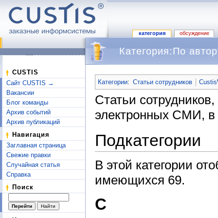
категория
обсуждение
Категория:По автор
Перейти к:
навигация
,
поиск
CUSTIS
Категории
:
Статьи сотрудников
Custis
Сайт CUSTIS →
Вакансии
Статьи сотрудников,
Блог команды
электронных СМИ, в 
Архив событий
Архив публикаций
Подкатегории
Навигация
Заглавная страница
Свежие правки
В этой категории от
Случайная статья
Справка
имеющихся 69.
Поиск
C