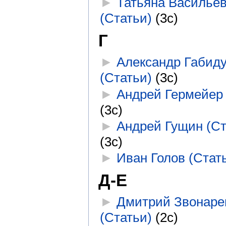
►
Татьяна Василье
(Статьи)
‎
(3с)
Г
►
Александр Габид
(Статьи)
‎
(3с)
►
Андрей Гермейер 
(3с)
►
Андрей Гущин (Ст
(3с)
►
Иван Голов (Стат
Д-Е
►
Дмитрий Звонаре
(Статьи)
‎
(2с)