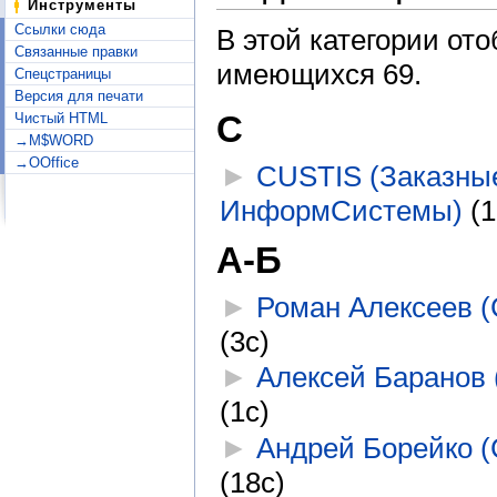
Инструменты
Ссылки сюда
В этой категории от
Связанные правки
имеющихся 69.
Спецстраницы
Версия для печати
C
Чистый HTML
→M$WORD
→OOffice
►
CUSTIS (Заказны
ИнформСистемы)
‎
(1
А-Б
►
Роман Алексеев (
(3с)
►
Алексей Баранов 
(1с)
►
Андрей Борейко (
(18с)