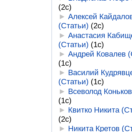
(2с)
►
Алексей Кайдало
(Статьи)
‎
(2с)
►
Анастасия Кабищ
(Статьи)
‎
(1с)
►
Андрей Ковалев (
(1с)
►
Василий Кудрявц
(Статьи)
‎
(1с)
►
Всеволод Коньков
(1с)
►
Квитко Никита (С
(2с)
►
Никита Кретов (С