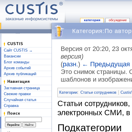
категория
обсуждение
Категория:По автор
CUSTIS
Версия от 20:20, 23 ок
Сайт CUSTIS →
версия)
Вакансии
Блог команды
(
разн.
)
← Предыдущая
Архив событий
Это снимок страницы. 
Архив публикаций
шаблонов и изображен
Навигация
Перейти к:
навигация
,
поиск
Заглавная страница
Категории
:
Статьи сотрудников
Custis
Свежие правки
Случайная статья
Статьи сотрудников,
Справка
электронных СМИ, в 
Поиск
Подкатегории