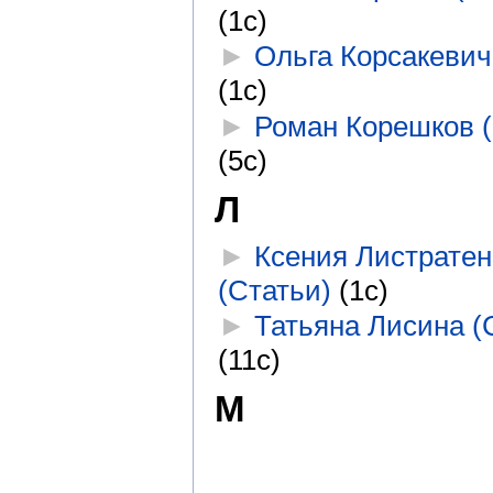
(1с)
►
Ольга Корсакевич
(1с)
►
Роман Корешков (
(5с)
Л
►
Ксения Листратен
(Статьи)
‎
(1с)
►
Татьяна Лисина (
(11с)
М