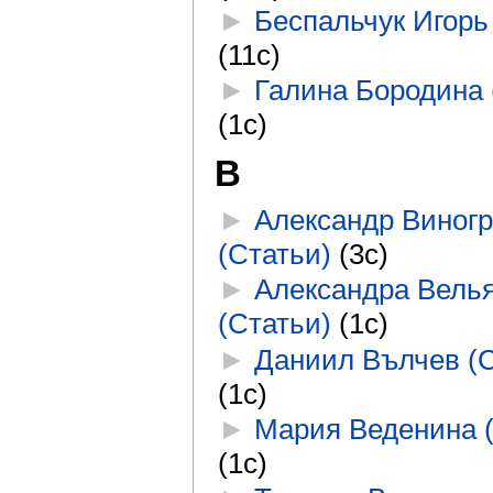
►
Беспальчук Игорь
(11с)
►
Галина Бородина 
(1с)
В
►
Александр Виног
(Статьи)
‎
(3с)
►
Александра Вель
(Статьи)
‎
(1с)
►
Даниил Вълчев (С
(1с)
►
Мария Веденина 
(1с)