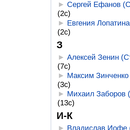
►
Сергей Ефанов (С
(2с)
►
Евгения Лопатина
(2с)
З
►
Алексей Зенин (С
(7с)
►
Максим Зинченко 
(3с)
►
Михаил Заборов 
(13с)
И-К
►
Владислав Иофе 