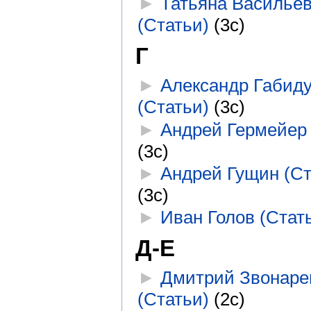
►
Татьяна Василье
(Статьи)
‎
(3с)
Г
►
Александр Габид
(Статьи)
‎
(3с)
►
Андрей Гермейер 
(3с)
►
Андрей Гущин (Ст
(3с)
►
Иван Голов (Стат
Д-Е
►
Дмитрий Звонаре
(Статьи)
‎
(2с)