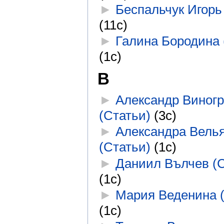
►
Беспальчук Игорь
(11с)
►
Галина Бородина 
(1с)
В
►
Александр Виног
(Статьи)
‎
(3с)
►
Александра Вель
(Статьи)
‎
(1с)
►
Даниил Вълчев (С
(1с)
►
Мария Веденина 
(1с)