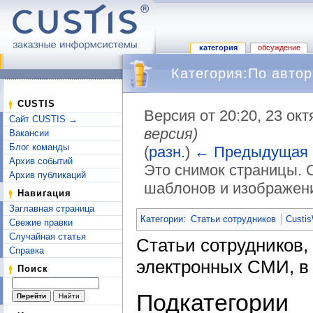
категория
обсуждение
Категория:По автор
CUSTIS
Версия от 20:20, 23 ок
Сайт CUSTIS →
версия)
Вакансии
Блог команды
(
разн.
)
← Предыдущая
Архив событий
Это снимок страницы. 
Архив публикаций
шаблонов и изображен
Навигация
Перейти к:
навигация
,
поиск
Заглавная страница
Категории
:
Статьи сотрудников
Custis
Свежие правки
Случайная статья
Статьи сотрудников,
Справка
электронных СМИ, в 
Поиск
Подкатегории