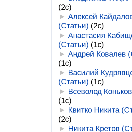
(2с)
►
Алексей Кайдало
(Статьи)
‎
(2с)
►
Анастасия Кабищ
(Статьи)
‎
(1с)
►
Андрей Ковалев (
(1с)
►
Василий Кудрявц
(Статьи)
‎
(1с)
►
Всеволод Коньков
(1с)
►
Квитко Никита (С
(2с)
►
Никита Кретов (С