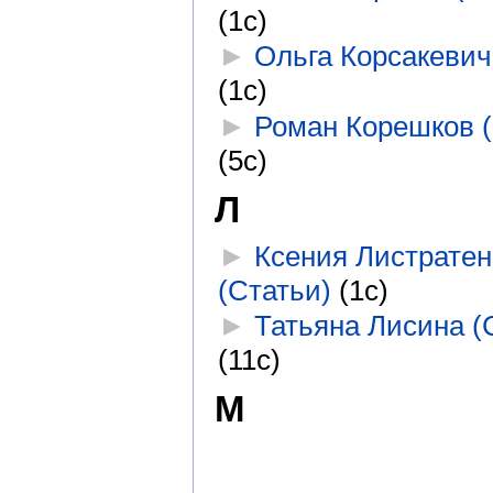
(1с)
►
Ольга Корсакевич
(1с)
►
Роман Корешков (
(5с)
Л
►
Ксения Листратен
(Статьи)
‎
(1с)
►
Татьяна Лисина (
(11с)
М