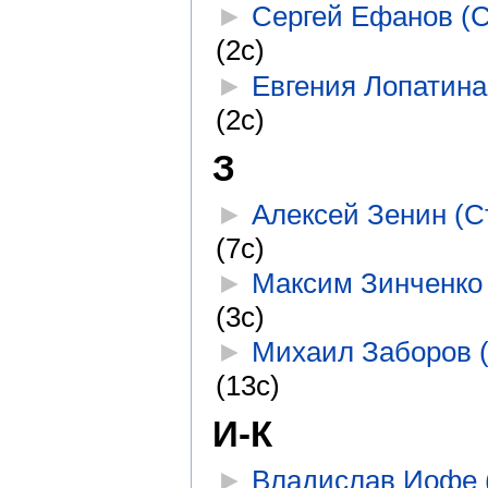
►
Сергей Ефанов (С
(2с)
►
Евгения Лопатина
(2с)
З
►
Алексей Зенин (С
(7с)
►
Максим Зинченко 
(3с)
►
Михаил Заборов 
(13с)
И-К
►
Владислав Иофе 