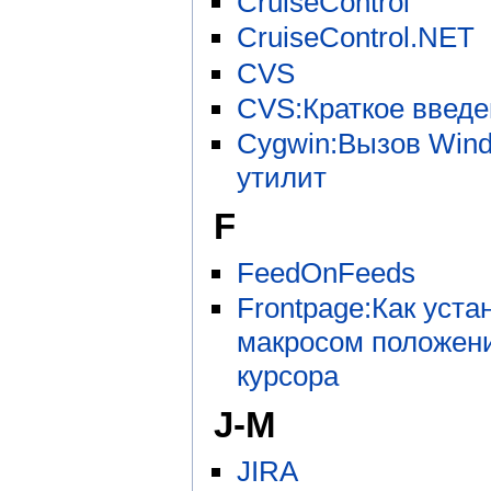
CruiseControl
CruiseControl.NET
CVS
CVS:Краткое введе
Cygwin:Вызов Win
утилит
F
FeedOnFeeds
Frontpage:Как уста
макросом положен
курсора
J-M
JIRA