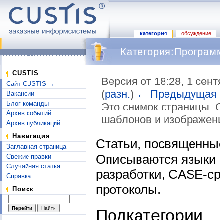
категория
обсуждение
Категория:Програм
CUSTIS
Версия от 18:28, 1 сен
Сайт CUSTIS →
(
разн.
)
← Предыдущая
Вакансии
Блог команды
Это снимок страницы. 
Архив событий
шаблонов и изображен
Архив публикаций
Перейти к:
навигация
,
поиск
Навигация
Статьи, посвященные
Заглавная страница
Описываются языки 
Свежие правки
Случайная статья
разработки, CASE-ср
Справка
протоколы.
Поиск
Подкатегории