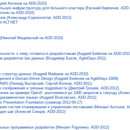
дрей Аксенов на ADD-2010)
ельную инфраструктуру для большого кластера (Евгений Кирпичев, ADD-
роткин на ADD-2010)
one (Александр Сороколетов, ADD-2012)
я ALT.NET
 (Николай Мациевский на ADD-2010)
льности: к чему готовиться разработчикам (Андрей Бибичев на ADD-2010
и разработке баз данных (Владимир Бахов, AgileDays-2011)
х структур данных (Андрей Майоров на ADD-2010)
opment и Domain-Driven Design (Андрей Бибичев на AgileDays-2009)
AWS (Леонид Выговский, Сергей Волков, ADD-2011)
 соображения и грязные подробности (Дмитрий Грошев, ADD-2012)
ния на примере OpenX: разгоняемся до 1000 запросов в секунду (Алекс
 динамических языках (Андрей Власовских, ADD-2012)
Presentation Foundation (семинар 2012-05-17)
ния систем планирования и управления поставками (Михаил Антонов, A
дин шаг (Алексей Синцов, ADD-2012)
льных программных разработок (Михаил Радченко, ADD-2012)