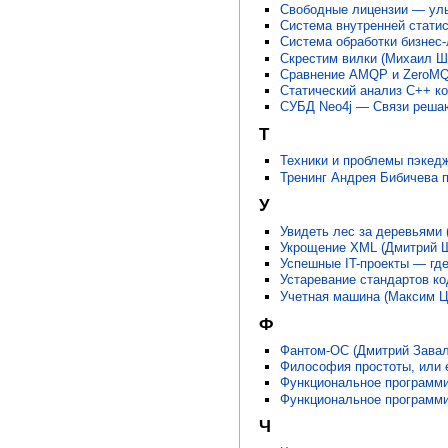
Свободные лицензии — улыб
Система внутренней статис
Система обработки бизнес-
Скрестим вилки (Михаил Ш
Сравнение AMQP и ZeroMQ 
Статический анализ C++ ко
СУБД Neo4j — Cвязи решают
Т
Техники и проблемы пэкед
Тренинг Андрея Бибичева п
У
Увидеть лес за деревьями 
Укрощение XML (Дмитрий Ш
Успешные IT-проекты — гд
Устаревание стандартов ко
Учетная машина (Максим Ц
Ф
Фантом-ОС (Дмитрий Завал
Философия простоты, или е
Функциональное программи
Функциональное программи
Ч