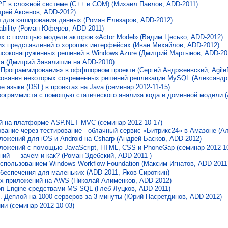
F в сложной системе (С++ и COM) (Михаил Павлов, ADD-2011)
дрей Аксенов, ADD-2012)
для кэширования данных (Роман Елизаров, ADD-2012)
bility (Роман Юферев, ADD-2011)
ых с помощью модели акторов «Actor Model» (Вадим Цесько, ADD-2012)
х представлений о хороших интерфейсах (Иван Михайлов, ADD-2012)
ысоконагруженных решений в Windows Azure (Дмитрий Мартынов, ADD-20
va (Дмитрий Завалишин на ADD-2010)
 Программирования» в оффшорном проекте (Сергей Андржеевский, Agile
зования некоторых современных решений репликации MySQL (Александр 
 языки (DSL) в проектах на Java (семинар 2012-11-15)
ограммиста с помощью статического анализа кода и доменной модели (
й на платформе ASP.NET MVC (семинар 2012-10-17)
вание через тестирование - облачный сервис «Битрикс24» в Амазоне (А
ожений для iOS и Android на Csharp (Андрей Басков, ADD-2012)
ложений с помощью JavaScript, HTML, CSS и PhoneGap (семинар 2012-10
ий — зачем и как? (Роман Здебский, ADD-2011 )
спользованием Windows Workflow Foundation (Максим Игнатов, ADD-2011
беспечения для маленьких (ADD-2011, Яков Сироткин)
х приложений на AWS (Николай Алименков, ADD-2012)
n Engine средствами MS SQL (Глеб Луцков, ADD-2011)
 Деплой на 1000 серверов за 3 минуты (Юрий Насретдинов, ADD-2012)
ии (семинар 2012-10-03)