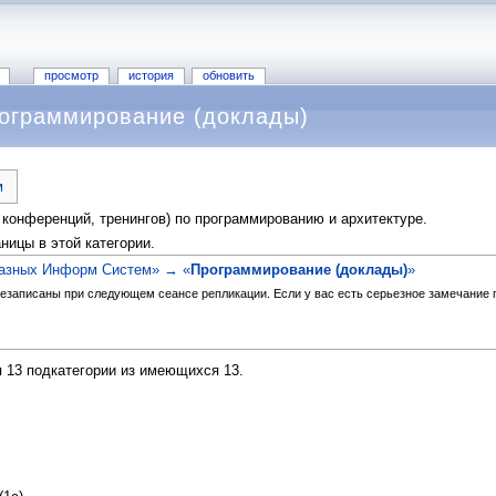
просмотр
история
обновить
рограммирование (доклады)
м
 конференций, тренингов) по программированию и архитектуре.
ницы в этой категории.
казных Информ Систем» → «
Программирование (доклады)
»
езаписаны при следующем сеансе репликации. Если у вас есть серьезное замечание по
я 13 подкатегории из имеющихся 13.