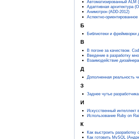
Автоматизированный ALM (
Адаптивная архитектура (О
Анимотрон (ADD-2012)
Аспектно-ориентированное 
Б
Библиотеки и фреймворки д
В
В погоне за качеством. Cod
Введение в разработку мно
Взаимодействие дизайнера
Д
Дополненная реальность че
З
Заднее чутье разработчика
И
Искусственный интеллект в
Использование Ruby on Rai
К
Как выстроить разработку 
Как готовить MySQL (Андр