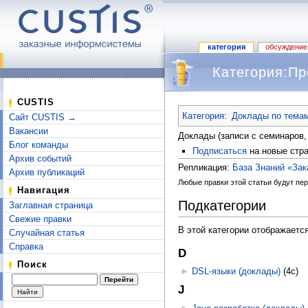
категория
обсуждение
Категория:П
Перейти к:
навигация
,
поиск
CUSTIS
Категория
:
Доклады по тема
Сайт CUSTIS →
Вакансии
Доклады (записи с семинаров,
Блог команды
Подписаться
на новые стра
Архив событий
Репликация:
База Знаний «За
Архив публикаций
Любые правки этой статьи будут пер
Навигация
Подкатегории
Заглавная страница
Свежие правки
В этой категории отображаетс
Случайная статья
Справка
D
Поиск
►
DSL-языки (доклады)
‎
(4с)
J