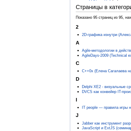
Страницы в катего
Показано 95 страниц из 95, на
2
2D-графика изнутри (Алекс
A
Agile-методологии в действ
AgileDays-2009 (Technical e
C
C++0x (Елена Сагалаева н
D
Delphi XE2 - визуальные с
DVCS как конвейер IT-прои
I
IT people — правила игры н
J
Jabber как инструмент разр
JavaScript и ExtJS (семина