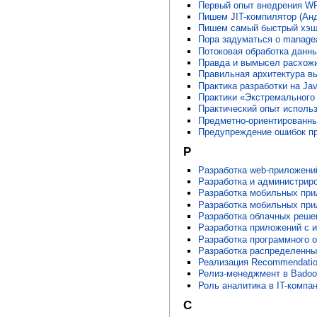
Первый опыт внедрения WP
Пишем JIT-компилятор (Ан
Пишем самый быстрый хэш 
Пора задуматься о managea
Потоковая обработка данн
Правда и вымысел расхожи
Правильная архитектура в
Практика разработки на Ja
Практики «Экстремального
Практический опыт исполь
Предметно-ориентированные
Предупреждение ошибок пр
Р
Разработка web-приложени
Разработка и администриро
Разработка мобильных прил
Разработка мобильных при
Разработка облачных решен
Разработка приложений с и
Разработка программного о
Разработка распределенны
Реализация Recommendatio
Релиз-менеджмент в Badoo.
Роль аналитика в IT-компан
С