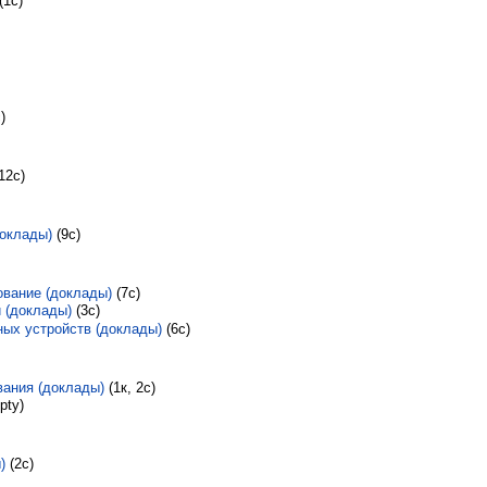
(1с)
)
(12с)
доклады)
‎
(9с)
вание (доклады)
‎
(7с)
 (доклады)
‎
(3с)
ых устройств (доклады)
‎
(6с)
вания (доклады)
‎
(1к, 2с)
pty)
)
‎
(2с)