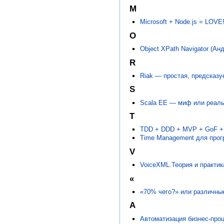
M
Microsoft + Node.js = LOV
O
Object XPath Navigator (А
R
Riak — простая, предсказ
S
Scala EE — миф или реаль
T
TDD + DDD + MVP + GoF + 
Time Management для прог
V
VoiceXML.Теория и практик
«
«70% чего?» или различные
А
Автоматизация бизнес-проц