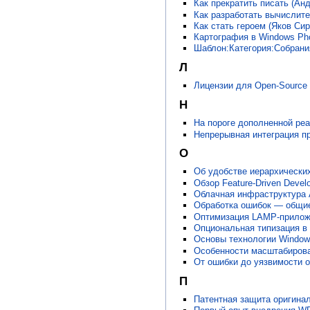
Как прекратить писать (Ан
Как разработать вычислит
Как стать героем (Яков Си
Картография в Windows Ph
Шаблон:Категория:Собрани
Л
Лицензии для Open-Source
Н
На пороге дополненной реа
Непрерывная интеграция пр
О
Об удобстве иерархически
Обзор Feature-Driven Devel
Облачная инфраструктура 
Обработка ошибок — общие
Оптимизация LAMP-приложе
Опциональная типизация в
Основы технологии Windows 
Особенности масштабирова
От ошибки до уязвимости о
П
Патентная защита оригина