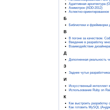
Адаптивная архитектура (О
Анимотрон (ADD-2012)
Аспектно-ориентированное 
Б
Библиотеки и фреймворки д
В
В погоне за качеством. Cod
Введение в разработку мно
Взаимодействие дизайнера
Д
Дополненная реальность че
З
Заднее чутье разработчика
И
Искусственный интеллект в
Использование Ruby on Rai
К
Как выстроить разработку 
Как готовить MySQL (Андр