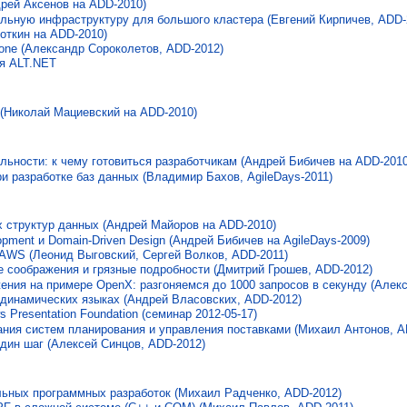
дрей Аксенов на ADD-2010)
ельную инфраструктуру для большого кластера (Евгений Кирпичев, ADD-
роткин на ADD-2010)
one (Александр Сороколетов, ADD-2012)
я ALT.NET
 (Николай Мациевский на ADD-2010)
льности: к чему готовиться разработчикам (Андрей Бибичев на ADD-2010
и разработке баз данных (Владимир Бахов, AgileDays-2011)
х структур данных (Андрей Майоров на ADD-2010)
opment и Domain-Driven Design (Андрей Бибичев на AgileDays-2009)
AWS (Леонид Выговский, Сергей Волков, ADD-2011)
 соображения и грязные подробности (Дмитрий Грошев, ADD-2012)
ния на примере OpenX: разгоняемся до 1000 запросов в секунду (Алекс
 динамических языках (Андрей Власовских, ADD-2012)
Presentation Foundation (семинар 2012-05-17)
ния систем планирования и управления поставками (Михаил Антонов, A
дин шаг (Алексей Синцов, ADD-2012)
льных программных разработок (Михаил Радченко, ADD-2012)