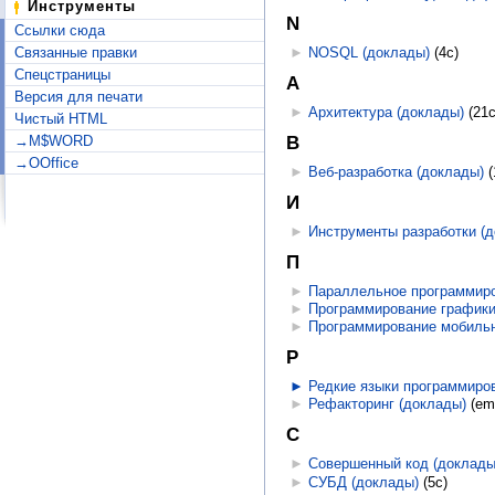
Инструменты
N
Ссылки сюда
►
NOSQL (доклады)
‎
(4с)
Связанные правки
Спецстраницы
А
Версия для печати
►
Архитектура (доклады)
‎
(21с
Чистый HTML
В
→M$WORD
→OOffice
►
Веб-разработка (доклады)
‎
И
►
Инструменты разработки (
П
►
Параллельное программиро
►
Программирование графики
►
Программирование мобильн
Р
►
Редкие языки программиро
►
Рефакторинг (доклады)
‎
(em
С
►
Совершенный код (доклады
►
СУБД (доклады)
‎
(5с)