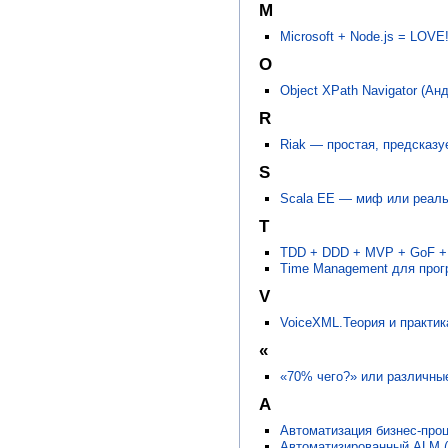
M
Microsoft + Node.js = LOV
O
Object XPath Navigator (А
R
Riak — простая, предсказ
S
Scala EE — миф или реаль
T
TDD + DDD + MVP + GoF + 
Time Management для прог
V
VoiceXML.Теория и практик
«
«70% чего?» или различные
А
Автоматизация бизнес-проц
Автоматизированный ALM (