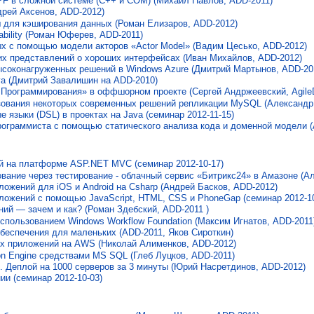
F в сложной системе (С++ и COM) (Михаил Павлов, ADD-2011)
дрей Аксенов, ADD-2012)
для кэширования данных (Роман Елизаров, ADD-2012)
bility (Роман Юферев, ADD-2011)
ых с помощью модели акторов «Actor Model» (Вадим Цесько, ADD-2012)
х представлений о хороших интерфейсах (Иван Михайлов, ADD-2012)
ысоконагруженных решений в Windows Azure (Дмитрий Мартынов, ADD-20
va (Дмитрий Завалишин на ADD-2010)
 Программирования» в оффшорном проекте (Сергей Андржеевский, Agile
зования некоторых современных решений репликации MySQL (Александр 
 языки (DSL) в проектах на Java (семинар 2012-11-15)
ограммиста с помощью статического анализа кода и доменной модели (
й на платформе ASP.NET MVC (семинар 2012-10-17)
вание через тестирование - облачный сервис «Битрикс24» в Амазоне (А
ожений для iOS и Android на Csharp (Андрей Басков, ADD-2012)
ложений с помощью JavaScript, HTML, CSS и PhoneGap (семинар 2012-10
ий — зачем и как? (Роман Здебский, ADD-2011 )
спользованием Windows Workflow Foundation (Максим Игнатов, ADD-2011
беспечения для маленьких (ADD-2011, Яков Сироткин)
х приложений на AWS (Николай Алименков, ADD-2012)
n Engine средствами MS SQL (Глеб Луцков, ADD-2011)
 Деплой на 1000 серверов за 3 минуты (Юрий Насретдинов, ADD-2012)
ии (семинар 2012-10-03)