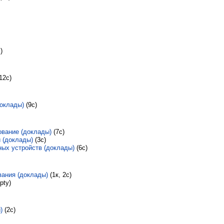
)
(12с)
доклады)
‎
(9с)
вание (доклады)
‎
(7с)
 (доклады)
‎
(3с)
ых устройств (доклады)
‎
(6с)
вания (доклады)
‎
(1к, 2с)
pty)
)
‎
(2с)