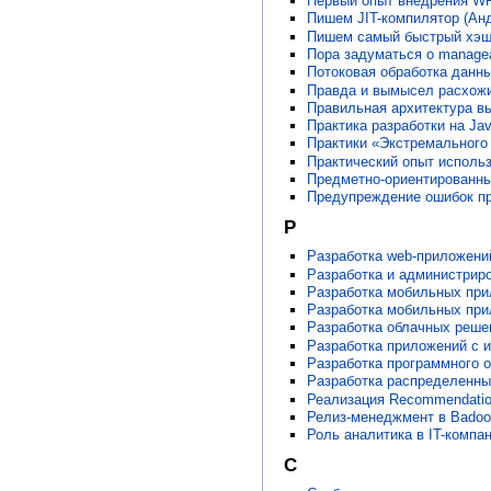
Первый опыт внедрения WP
Пишем JIT-компилятор (Ан
Пишем самый быстрый хэш 
Пора задуматься о managea
Потоковая обработка данн
Правда и вымысел расхожи
Правильная архитектура в
Практика разработки на Ja
Практики «Экстремального
Практический опыт исполь
Предметно-ориентированные
Предупреждение ошибок пр
Р
Разработка web-приложени
Разработка и администриро
Разработка мобильных прил
Разработка мобильных при
Разработка облачных решен
Разработка приложений с и
Разработка программного о
Разработка распределенны
Реализация Recommendatio
Релиз-менеджмент в Badoo.
Роль аналитика в IT-компан
С