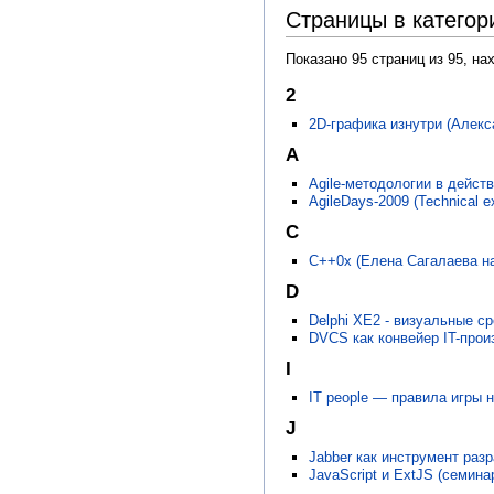
Страницы в катего
Показано 95 страниц из 95, на
2
2D-графика изнутри (Алекс
A
Agile-методологии в действ
AgileDays-2009 (Technical e
C
C++0x (Елена Сагалаева н
D
Delphi XE2 - визуальные с
DVCS как конвейер IT-прои
I
IT people — правила игры н
J
Jabber как инструмент разр
JavaScript и ExtJS (семина