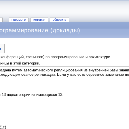
просмотр
история
обновить
рограммирование (доклады)
м
 конференций, тренингов) по программированию и архитектуре.
ницы в этой категории.
создана путем автоматического реплицирования из внутренней базы знан
следующем сеансе репликации. Если у вас есть серьезное замечание по т
я 13 подкатегории из имеющихся 13.
(1с)