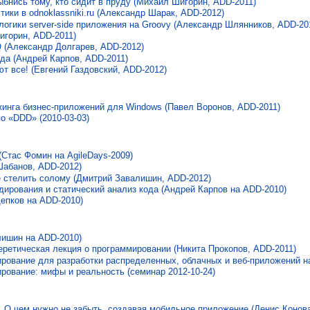
нись тому, кто сидит в пруду (Михаил Шигорин, ADD-2011)
тики в odnoklassniki.ru (Александр Шарак, ADD-2012)
логики server-side приложения на Groovy (Александр Шлянников, ADD-20
игорин, ADD-2011)
(Александр Долгарев, ADD-2012)
да (Андрей Карпов, ADD-2011)
 все! (Евгений Газдовский, ADD-2012)
жинга бизнес-приложений для Windows (Павел Воронов, ADD-2011)
о «DDD» (2010-03-03)
(Стас Фомин на AgileDays-2009)
абанов, ADD-2012)
е стелить солому (Дмитрий Завалишин, ADD-2012)
дирования и статический анализ кода (Андрей Карпов на ADD-2010)
епков на ADD-2010)
ишин на ADD-2010)
ретическая лекция о программировании (Никита Прокопов, ADD-2011)
рование для разработки распределенных, облачных и веб-приложений на
рование: мифы и реальность (семинар 2012-10-24)
. О чем нужно не забыть, создавая мобильное приложение (Денис Конов