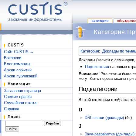
категория
обсуждение
Категория:П
Перейти к:
навигация
,
поиск
CUSTIS
Категория
:
Доклады по тема
Сайт CUSTIS →
Вакансии
Доклады (записи с семинаров,
Блог команды
Подписаться
на новые стра
Архив событий
Внимание
! Эта статья была 
Архив публикаций
могут быть перезаписаны при 
Навигация
Подкатегории
Заглавная страница
Свежие правки
В этой категории отображаетс
Случайная статья
Справка
D
Поиск
►
DSL-языки (доклады)
‎
(4с)
J
►
Java-разработка (доклады)
‎