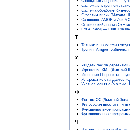
Свободные лицензии — улыб
Система внутренней статис
Система обработки бизнес-
Скрестим вилки (Михаил Ш
Сравнение AMQP и ZeroMQ 
Статический анализ C++ ко
СУБД Neo4j — Cвязи решают
Т
Техники и проблемы пэкед
Тренинг Андрея Бибичева п
У
Увидеть лес за деревьями 
Укрощение XML (Дмитрий Ш
Успешные IT-проекты — гд
Устаревание стандартов ко
Учетная машина (Максим Ц
Ф
Фантом-ОС (Дмитрий Завал
Философия простоты, или е
Функциональное программи
Функциональное программи
Ч
Чек-лист для разработчика