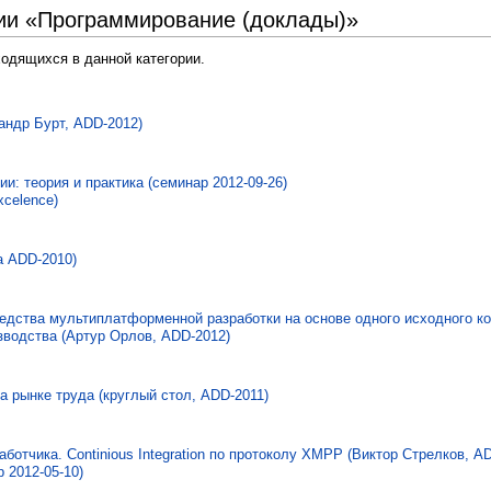
рии «Программирование (доклады)»
ходящихся в данной категории.
андр Бурт, ADD-2012)
ии: теория и практика (семинар 2012-09-26)
xcelence)
а ADD-2010)
редства мультиплатформенной разработки на основе одного исходного к
зводства (Артур Орлов, ADD-2012)
а рынке труда (круглый стол, ADD-2011)
аботчика. Continious Integration по протоколу XMPP (Виктор Стрелков, A
р 2012-05-10)