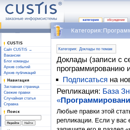
категория
обсуждение
Категория:Програм
Перейти к:
навигация
,
поиск
CUSTIS
Категория
:
Доклады по темам
Сайт CUSTIS →
Вакансии
Доклады (записи с с
Блог команды
программированию и
Архив событий
Архив публикаций
Подписаться
на но
Навигация
Заглавная страница
Репликация:
База З
Свежие правки
«
Программировани
Случайная статья
Справка
Любые правки этой стат
Поиск
репликации. Если у вас 
запишите его в раздел «