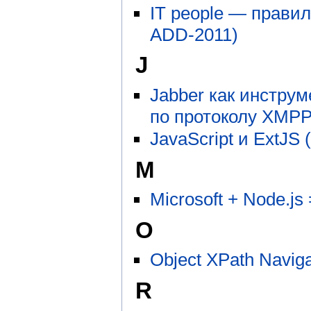
IT people — правил
ADD-2011)
J
Jabber как инструме
по протоколу XMPP
JavaScript и ExtJS
M
Microsoft + Node.j
O
Object XPath Navig
R