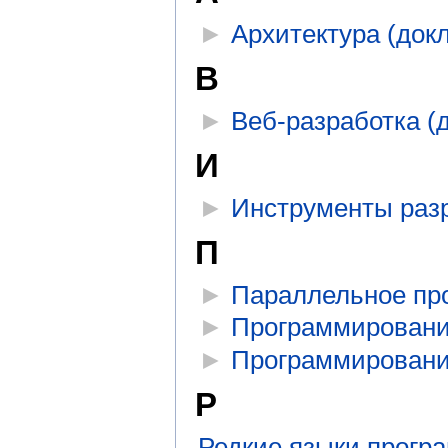
►
Архитектура (док
В
►
Веб-разработка (
И
►
Инструменты разр
П
►
Параллельное пр
►
Программировани
►
Программировани
Р
Редкие языки прогр