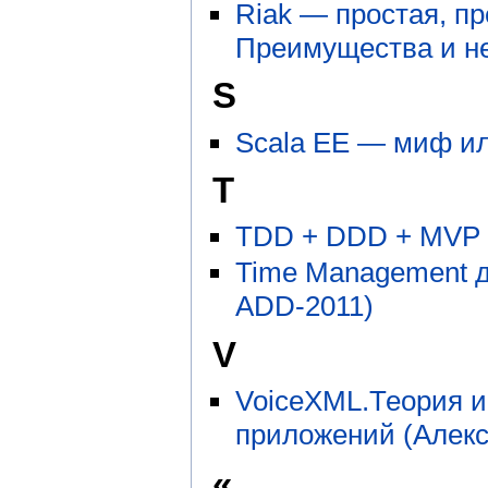
Riak — простая, п
Преимущества и не
S
Scala EE — миф ил
T
TDD + DDD + MVP +
Time Management д
ADD-2011)
V
VoiceXML.Теория и
приложений (Алекс
«