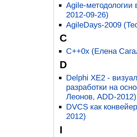
Agile-методологии 
2012-09-26)
AgileDays-2009 (Tec
C
C++0x (Елена Сага
D
Delphi XE2 - визу
разработки на осно
Леонов, ADD-2012)
DVCS как конвейер
2012)
I