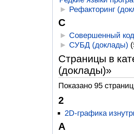
►
Рефакторинг (док
С
►
Совершенный код
►
СУБД (доклады)
‎
(
Страницы в ка
(доклады)»
Показано 95 страниц
2
2D-графика изнутр
A