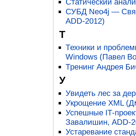
Статический анали
СУБД Neo4j — Cвяз
ADD-2012)
Т
Техники и проблем
Windows (Павел Во
Тренинг Андрея Би
У
Увидеть лес за де
Укрощение XML (Д
Успешные IT-проек
Завалишин, ADD-2
Устаревание станд