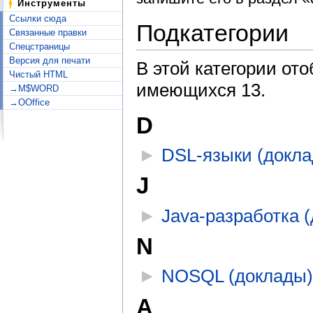
Инструменты
Ссылки сюда
Подкатегории
Связанные правки
Спецстраницы
Версия для печати
В этой категории от
Чистый HTML
имеющихся 13.
→M$WORD
→OOffice
D
►
DSL-языки (докл
J
►
Java-разработка 
N
►
NOSQL (доклады
А