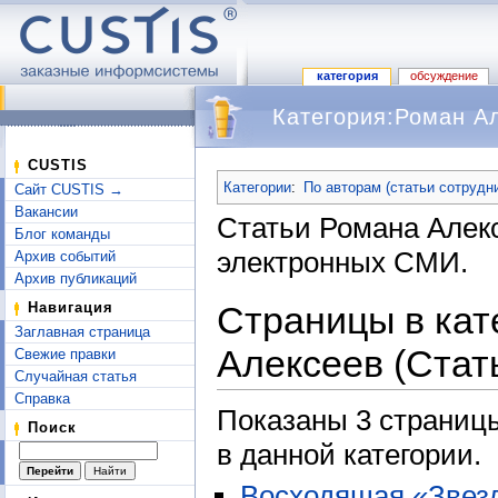
категория
обсуждение
Категория:Роман Ал
Перейти к:
навигация
,
поиск
CUSTIS
Категории
:
По авторам (статьи сотрудн
Сайт CUSTIS →
Вакансии
Статьи Романа Алек
Блог команды
электронных СМИ.
Архив событий
Архив публикаций
Страницы в кат
Навигация
Заглавная страница
Алексеев (Стат
Свежие правки
Случайная статья
Справка
Показаны 3 страницы
Поиск
в данной категории.
Восходящая «Зве