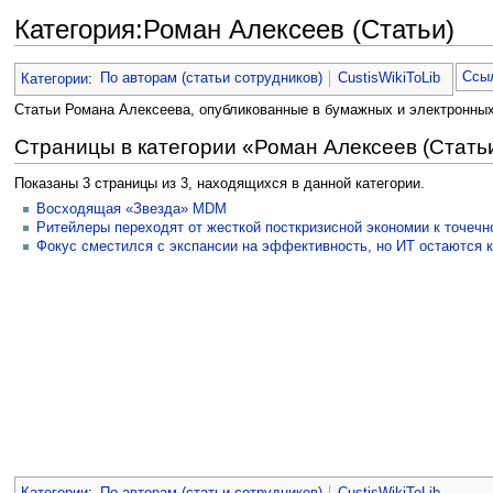
Категория:Роман Алексеев (Статьи)
Перейти к:
навигация
,
поиск
Ссыл
Категории
:
По авторам (статьи сотрудников)
CustisWikiToLib
Статьи Романа Алексеева, опубликованные в бумажных и электронны
Страницы в категории «Роман Алексеев (Стать
Показаны 3 страницы из 3, находящихся в данной категории.
Восходящая «Звезда» MDM
Ритейлеры переходят от жесткой посткризисной экономии к точеч
Фокус сместился с экспансии на эффективность, но ИТ остаются
Категории
:
По авторам (статьи сотрудников)
CustisWikiToLib