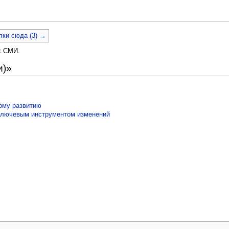
ки сюда (3) →
х СМИ.
и)»
ному развитию
 ключевым инструментом изменений