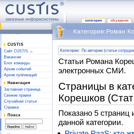
категория
обсуждение
Категория:Роман К
Перейти к:
навигация
,
поиск
CUSTIS
Категории
:
По авторам (статьи сотрудн
Сайт CUSTIS →
Вакансии
Статьи Романа Коре
Блог команды
электронных СМИ.
Архив событий
Архив публикаций
Страницы в кат
Навигация
Заглавная страница
Корешков (Стат
Свежие правки
Случайная статья
Справка
Показано 5 страниц 
Поиск
данной категории.
Private PaaS: кто ж