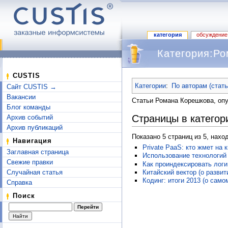
категория
обсуждение
Категория:Ро
Перейти к:
навигация
,
поиск
CUSTIS
Категории
:
По авторам (стат
Сайт CUSTIS →
Вакансии
Статьи Романа Корешкова, оп
Блог команды
Страницы в категор
Архив событий
Архив публикаций
Показано 5 страниц из 5, нахо
Навигация
Private PaaS: кто жмет на 
Заглавная страница
Использование технологий 
Свежие правки
Как проиндексировать логи
Случайная статья
Китайский вектор (о разви
Кодинг: итоги 2013 (о сам
Справка
Поиск