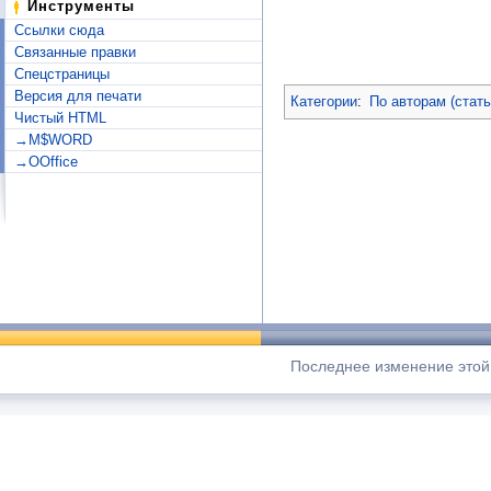
Инструменты
Ссылки сюда
Связанные правки
Спецстраницы
Версия для печати
Категории
:
По авторам (стат
Чистый HTML
→M$WORD
→OOffice
Последнее изменение этой 