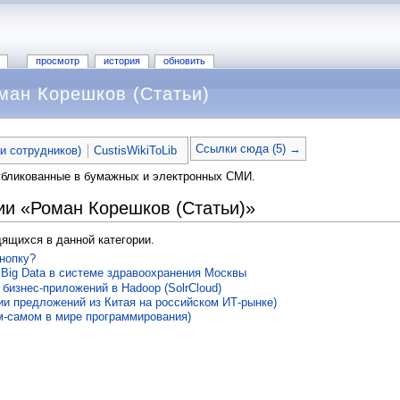
просмотр
история
обновить
ман Корешков (Статьи)
Ссылки сюда (5) →
ьи сотрудников)
CustisWikiToLib
убликованные в бумажных и электронных СМИ.
ии «Роман Корешков (Статьи)»
дящихся в данной категории.
кнопку?
Big Data в системе здравоохранения Москвы
 бизнес-приложений в Hadoop (SolrCloud)
тии предложений из Китая на российском ИТ-рынке)
ом-самом в мире программирования)