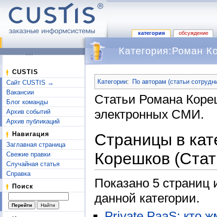
категория
обсуждение
Категория:Роман К
Перейти к:
навигация
,
поиск
CUSTIS
Категории
:
По авторам (статьи сотрудн
Сайт CUSTIS →
Вакансии
Статьи Романа Коре
Блог команды
электронных СМИ.
Архив событий
Архив публикаций
Страницы в кат
Навигация
Заглавная страница
Корешков (Стат
Свежие правки
Случайная статья
Справка
Показано 5 страниц 
Поиск
данной категории.
Private PaaS: кто ж