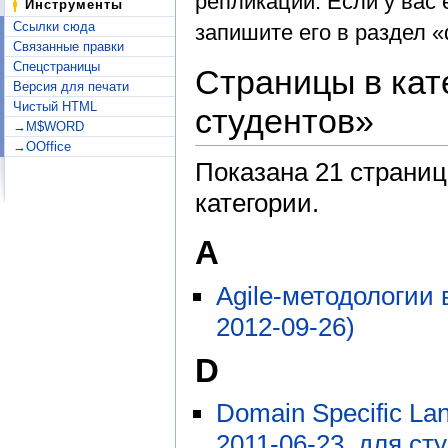
репликации. Если у вас 
Инструменты
Ссылки сюда
запишите его в раздел «
Связанные правки
Спецстраницы
Страницы в кат
Версия для печати
Чистый HTML
студентов»
→M$WORD
→OOffice
Показана 21 страниц
категории.
A
Agile-методологии 
2012-09-26)
D
Domain Specific La
2011-06-23, для ст