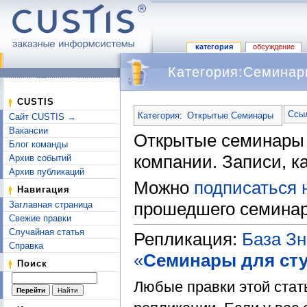
категория
обсуждение
Категория:Семинар
Перейти к:
навигация
,
поиск
CUSTIS
Ссыл
Категория
:
Открытые Семинары
Сайт CUSTIS →
Вакансии
Открытые семинары 
Блог команды
компании. Записи, к
Архив событий
Архив публикаций
Можно
подписаться 
Навигация
прошедшего семинар
Заглавная страница
Свежие правки
Случайная статья
Репликация:
База З
Справка
«
Семинары для ст
Поиск
Любые правки этой стат