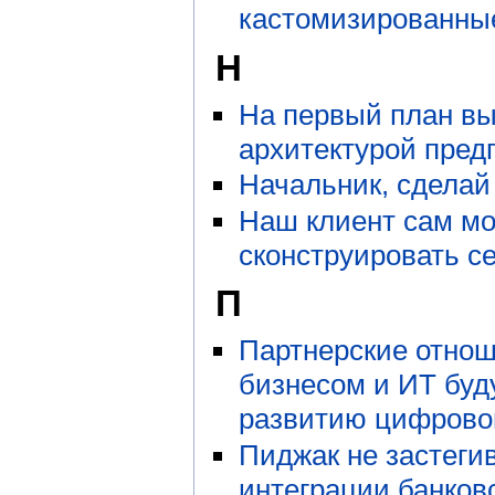
кастомизированны
Н
На первый план вы
архитектурой пред
Начальник, сделай
Наш клиент сам м
сконструировать с
П
Партнерские отно
бизнесом и ИТ буд
развитию цифрово
Пиджак не застегив
интеграции банковс