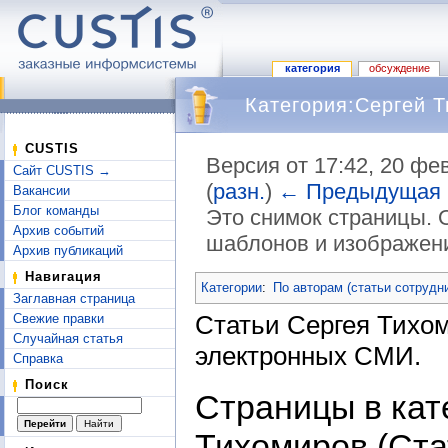
категория
обсуждение
Категория:Сергей Т
CUSTIS
Версия от 17:42, 20 фе
Сайт CUSTIS →
(
разн.
)
← Предыдущая
Вакансии
Блог команды
Это снимок страницы. 
Архив событий
шаблонов и изображен
Архив публикаций
Перейти к:
навигация
,
поиск
Навигация
Категории
:
По авторам (статьи сотрудн
Заглавная страница
Статьи Сергея Тихо
Свежие правки
Случайная статья
электронных СМИ.
Справка
Поиск
Страницы в кат
Тихомиров (Ста