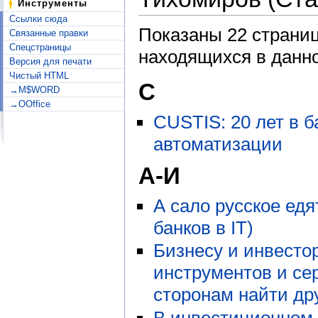
Инструменты
Ссылки сюда
Показаны 22 страниц
Связанные правки
Спецстраницы
находящихся в данно
Версия для печати
Чистый HTML
C
→M$WORD
→OOffice
CUSTIS: 20 лет в б
автоматизации
А-И
А сало русское едя
банков в IT)
Бизнесу и инвесто
инструментов и се
сторонам найти дру
В инвестиционном