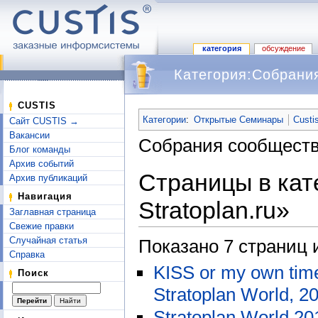
категория
обсуждение
Категория:Собрания
Перейти к:
навигация
,
поиск
CUSTIS
Категории
:
Открытые Семинары
Custi
Сайт CUSTIS →
Вакансии
Собрания сообщест
Блог команды
Архив событий
Страницы в кат
Архив публикаций
Навигация
Stratoplan.ru»
Заглавная страница
Свежие правки
Случайная статья
Показано 7 страниц 
Справка
KISS or my own tim
Поиск
Stratoplan World, 2
Stratoplan World 20