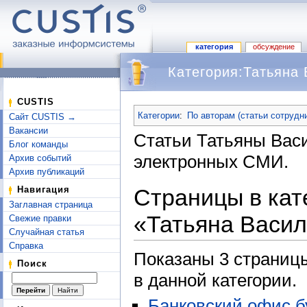
категория
обсуждение
Категория:Татьяна 
Перейти к:
навигация
,
поиск
CUSTIS
Категории
:
По авторам (статьи сотрудн
Сайт CUSTIS →
Вакансии
Статьи Татьяны Вас
Блог команды
электронных СМИ.
Архив событий
Архив публикаций
Страницы в кат
Навигация
Заглавная страница
«Татьяна Васил
Свежие правки
Случайная статья
Справка
Показаны 3 страницы
Поиск
в данной категории.
Банковский офис б