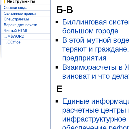
Инструменты
Б-В
Ссылки сюда
Связанные правки
Спецстраницы
Биллинговая систе
Версия для печати
большом городе
Чистый HTML
→M$WORD
В этой мутной воде
→OOffice
теряют и граждане,
предприятия
Взаиморасчеты в Ж
виноват и что дела
Е
Единые информац
расчетные центры 
инфраструктурное
обеспечение рефо