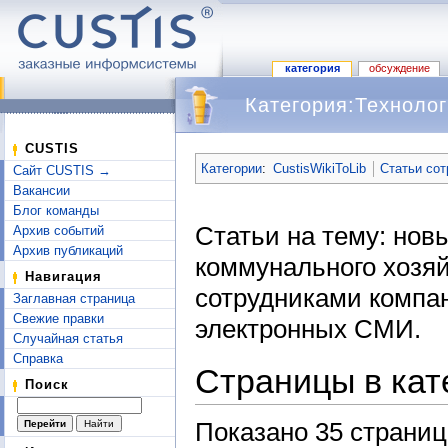
категория
обсуждение
Категория:Техноло
Перейти к:
навигация
,
поиск
CUSTIS
Категории
:
CustisWikiToLib
Статьи со
Сайт CUSTIS →
Вакансии
Блог команды
Статьи на тему: нов
Архив событий
Архив публикаций
коммунального хозя
Навигация
сотрудниками компа
Заглавная страница
Свежие правки
электронных СМИ.
Случайная статья
Справка
Страницы в кат
Поиск
Показано 35 страниц