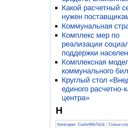
Какой расчетный с
нужен поставщика
Коммунальная стр
Комплекс мер по
реализации социа
поддержки населе
Комплексная моде
коммунального бил
Круглый стол «Вне
единого расчетно-к
центра»
Н
Категории
:
CustisWikiToLib
Статьи со