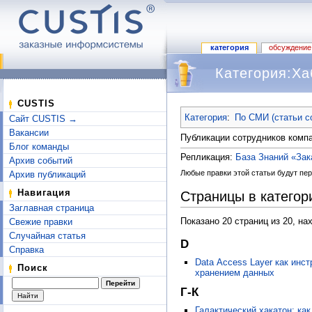
категория
обсуждение
Категория:Ха
Перейти к:
навигация
,
поиск
CUSTIS
Категория
:
По СМИ (статьи с
Сайт CUSTIS →
Вакансии
Публикации сотрудников компа
Блог команды
Репликация:
База Знаний «За
Архив событий
Любые правки этой статьи будут пер
Архив публикаций
Навигация
Страницы в категор
Заглавная страница
Показано 20 страниц из 20, на
Свежие правки
Случайная статья
D
Справка
Data Access Layer как инс
Поиск
хранением данных
Г-К
Галактический хакатон: ка