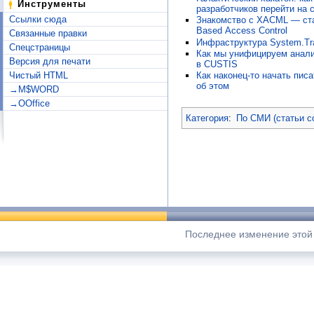
Инструменты
разработчиков перейти на 
Ссылки сюда
Знакомство с XACML — стан
Based Access Control
Связанные правки
Инфраструктура System.Tra
Спецстраницы
Как мы унифицируем анали
Версия для печати
в CUSTIS
Чистый HTML
Как наконец-то начать писа
об этом
→M$WORD
→OOffice
Категория
:
По СМИ (статьи с
Последнее изменение этой 