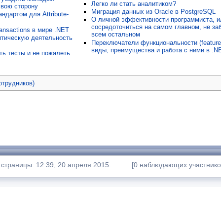
Легко ли стать аналитиком?
свою сторону
Миграция данных из Oracle в PostgreSQL
дартом для Attribute-
О личной эффективности программиста, и
сосредоточиться на самом главном, не за
nsactions в мире .NET
всем остальном
тическую деятельность
Переключатели функциональности (feature 
виды, преимущества и работа с ними в .N
ть тесты и не пожалеть
отрудников)
страницы: 12:39, 20 апреля 2015.
[0 наблюдающих участнико