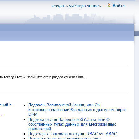
создать учётную запись
Войти
.
 тексту статьи, запишите его в раздел «discussion»
ений в
Подвалы Вавилонской башни, или Об
интернационализации баз данных с доступом через
ORM
а
Подмостки для Вавилонской башни, или О
собственных типах данных для многоязычных
приложений
Подходы к контролю доступа: RBAC vs. ABAC
Поиск и чтение унаследованного кода