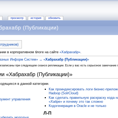
просмотр
история
обновить
брахабр (Публикации)
отрудников)
нии в корпоративном блоге на сайте
«Хабрахабр»
.
казных Информ Систем» → «
Хабрахабр (Публикации)
»
езаписаны при следующем сеансе репликации. Если у вас есть серьезное замечание по
ии «Хабрахабр (Публикации)»
ходящихся в данной категории.
Как проиндексировать логи бизнес-прилож
Hadoop (SolrCloud)
Как сделать правильную раскраску кода н
трумент управления
«Хабре» и почему это так сложно
Кодогенерация в Oracle и не только
Л-П
к убедить молодых