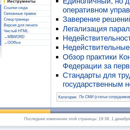
Единоличный, но д
Инструменты
Ссылки сюда
оперативном упра
Связанные правки
Заверение решений
Спецстраницы
Версия для печати
Легализация парал
Чистый HTML
Недействительност
→M$WORD
→OOffice
Недействительные 
Обзор практики Ко
Федерации за перв
Стандарты для тру
государственным н
Категории
:
По СМИ (статьи сотрудников
Последнее изменение этой страницы: 19:38, 1 декабря