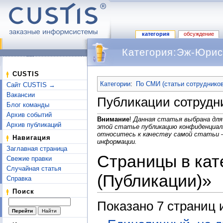
категория
обсуждение
Категория:Эж-Юрис
Перейти к:
навигация
,
поиск
CUSTIS
Категории
:
По СМИ (статьи сотрудников
Сайт CUSTIS →
Вакансии
Публикации сотрудни
Блог команды
Архив событий
Внимание
!
Данная статья выбрана для
Архив публикаций
этой статье публикацию конфиденциал
относитесь к качеству самой статьи 
Навигация
информации.
Заглавная страница
Страницы в ка
Свежие правки
Случайная статья
(Публикации)»
Справка
Поиск
Показано 7 страниц 