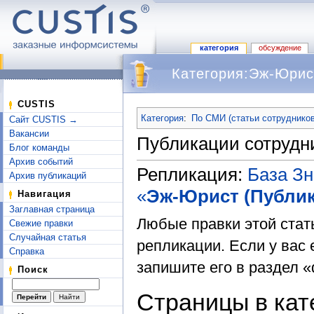
категория
обсуждение
Категория:Эж-Юрис
Перейти к:
навигация
,
поиск
CUSTIS
Категория
:
По СМИ (статьи сотрудников
Сайт CUSTIS →
Вакансии
Публикации сотрудни
Блог команды
Архив событий
Репликация:
База З
Архив публикаций
«
Эж-Юрист (Публик
Навигация
Заглавная страница
Любые правки этой стат
Свежие правки
Случайная статья
репликации. Если у вас 
Справка
запишите его в раздел «
Поиск
Страницы в ка