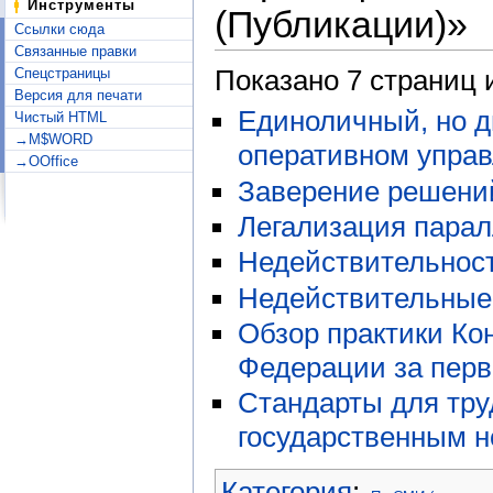
Инструменты
(Публикации)»
Ссылки сюда
Связанные правки
Показано 7 страниц 
Спецстраницы
Версия для печати
Единоличный, но д
Чистый HTML
→M$WORD
оперативном упра
→OOffice
Заверение решений
Легализация парал
Недействительност
Недействительные 
Обзор практики Ко
Федерации за перв
Стандарты для тру
государственным н
Категория
: