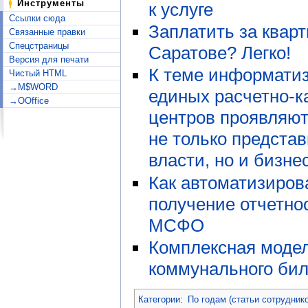
Инструменты
к услуге
Ссылки сюда
Заплатить за кварт
Связанные правки
Спецстраницы
Саратове? Легко!
Версия для печати
К теме информати
Чистый HTML
→M$WORD
единых расчетно-к
→OOffice
центров проявляют
не только предста
власти, но и бизне
Как автоматизиров
получение отчетно
МСФО
Комплексная моде
коммунального бил
Категории
:
По годам (статьи сотрудник