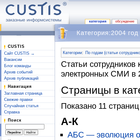
категория
обсуждение
Категория:2004 год
Перейти к:
навигация
,
поиск
CUSTIS
Категории
:
По годам (статьи сотрудник
Сайт CUSTIS →
Вакансии
Статьи сотрудников
Блог команды
электронных СМИ в 2
Архив событий
Архив публикаций
Страницы в кат
Навигация
Заглавная страница
Свежие правки
Показано 11 страниц
Случайная статья
Справка
А-К
Поиск
АБС — эволюция о