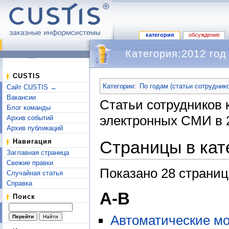
категория
обсуждение
Категория:2012 год
Перейти к:
навигация
,
поиск
CUSTIS
Категории
:
По годам (статьи сотрудник
Сайт CUSTIS →
Вакансии
Статьи сотрудников
Блог команды
электронных СМИ в 2
Архив событий
Архив публикаций
Страницы в кат
Навигация
Заглавная страница
Свежие правки
Показано 28 страниц
Случайная статья
Справка
А-В
Поиск
Автоматические м