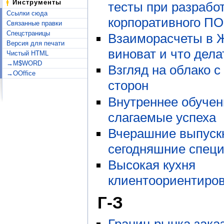
Инструменты
тесты при разрабо
Ссылки сюда
корпоративного ПО
Связанные правки
Спецстраницы
Взаиморасчеты в Ж
Версия для печати
виноват и что дела
Чистый HTML
→M$WORD
Взгляд на облако с
→OOffice
сторон
Внутреннее обучен
слагаемые успеха
Вчерашние выпуск
сегодняшние спец
Высокая кухня
клиентоориентиро
Г-З