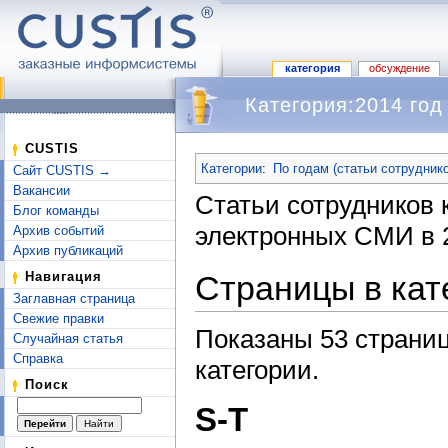
категория
обсуждение
Категория:2014 год
Перейти к:
навигация
,
поиск
CUSTIS
Категории
:
По годам (статьи сотрудник
Сайт CUSTIS →
Вакансии
Статьи сотрудников
Блог команды
электронных СМИ в 2
Архив событий
Архив публикаций
Страницы в кат
Навигация
Заглавная страница
Свежие правки
Показаны 53 страниц
Случайная статья
Справка
категории.
Поиск
S-T