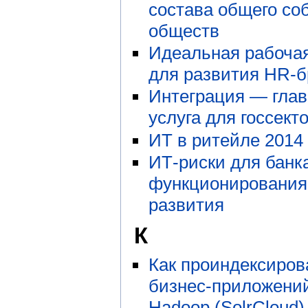
состава общего со
обществ
Идеальная рабоча
для развития HR-
Интеграция — глав
услуга для госсект
ИТ в ритейле 2014
ИТ-риски для банка
функционирования
развития
К
Как проиндексиров
бизнес-приложени
Hadoop (SolrCloud)