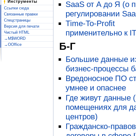
Инструменты
SaaS от А до Я (о 
Ссылки сюда
регулировании Saa
Связанные правки
Спецстраницы
Time-To-Profit
Версия для печати
применительно к I
Чистый HTML
→M$WORD
Б-Г
→OOffice
Большие данные и
бизнес-процессы б
Вредоносное ПО с
умнее и опаснее
Где живут данные (
помещениях для да
центров)
Гражданско-право
договоры в сфере I