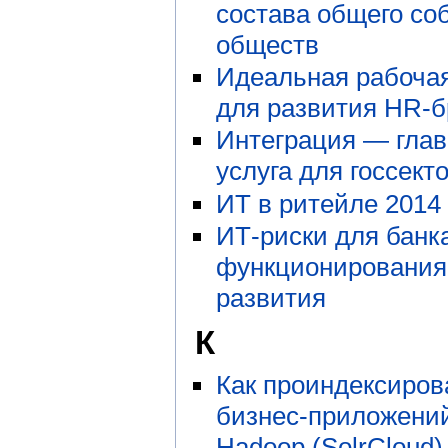
состава общего со
обществ
Идеальная рабоча
для развития HR-
Интеграция — глав
услуга для госсект
ИТ в ритейле 2014
ИТ-риски для банка
функционирования
развития
К
Как проиндексиров
бизнес-приложени
Hadoop (SolrCloud)