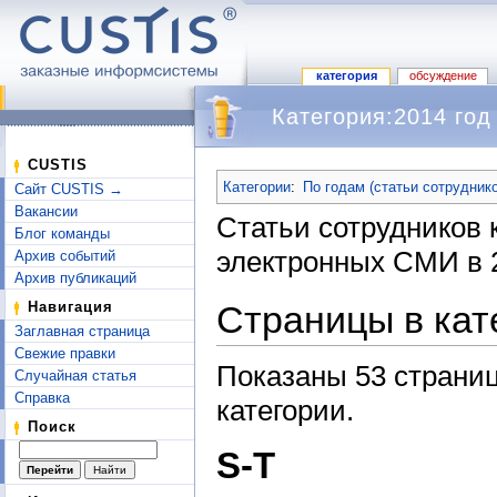
категория
обсуждение
Категория:2014 год
Перейти к:
навигация
,
поиск
CUSTIS
Категории
:
По годам (статьи сотрудник
Сайт CUSTIS →
Вакансии
Статьи сотрудников
Блог команды
электронных СМИ в 2
Архив событий
Архив публикаций
Страницы в кат
Навигация
Заглавная страница
Свежие правки
Показаны 53 страниц
Случайная статья
Справка
категории.
Поиск
S-T