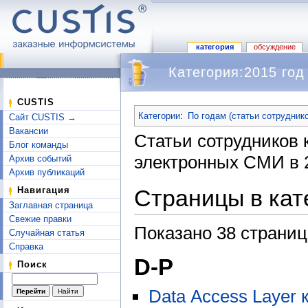
категория
обсуждение
Категория:2015 год
Перейти к:
навигация
,
поиск
CUSTIS
Категории
:
По годам (статьи сотрудник
Сайт CUSTIS →
Вакансии
Статьи сотрудников
Блог команды
электронных СМИ в 2
Архив событий
Архив публикаций
Страницы в кат
Навигация
Заглавная страница
Свежие правки
Показано 38 страниц
Случайная статья
Справка
D-P
Поиск
Data Access Layer 