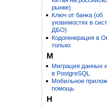
Китая на российск
рынке)
Ключ от банка (об
уязвимостях в сис
ДБО)
Кодогенерация в Or
только
М
Миграция данных и
в PostgreSQL
Мобильное прилож
помощь
Н