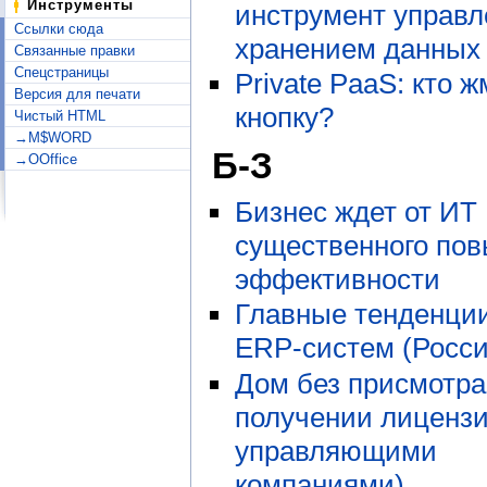
Инструменты
инструмент управл
Ссылки сюда
хранением данных
Связанные правки
Спецстраницы
Private PaaS: кто ж
Версия для печати
кнопку?
Чистый HTML
→M$WORD
Б-З
→OOffice
Бизнес ждет от ИТ
существенного по
эффективности
Главные тенденци
ERP-систем (Росси
Дом без присмотра
получении лиценз
управляющими
компаниями)