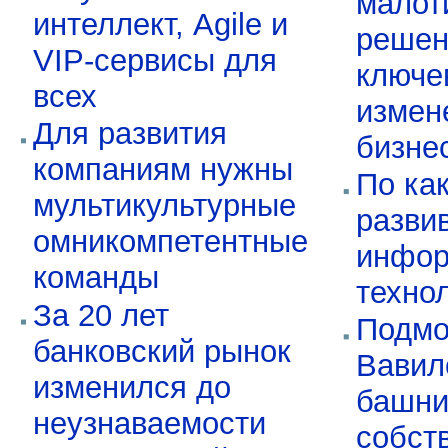
малот
интеллект, Agile и
реше
VIP-сервисы для
ключе
всех
измен
Для развития
бизне
компаниям нужны
По ка
мультикультурные
разви
омникомпетентные
инфор
команды
техно
За 20 лет
Подмо
банковский рынок
Вавил
изменился до
башни
неузнаваемости
собст