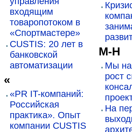
управления
Кризи
входящим
компа
товаропотоком в
заним
«Спортмастере»
разви
CUSTIS: 20 лет в
М-Н
банковской
автоматизации
Мы на
рост 
«
консал
«PR IT-компаний:
проек
Российская
На пе
практика». Опыт
выход
компании CUSTIS
архит