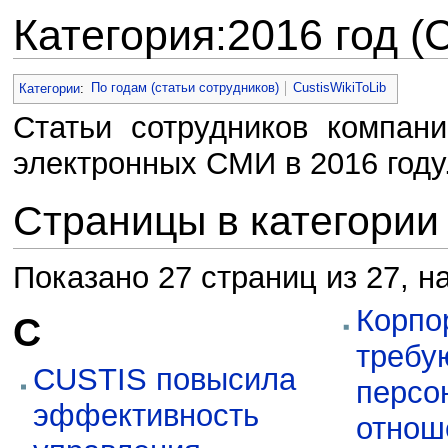
Категория:2016 год (
Перейти к:
навигация
,
поиск
Категории
:
По годам (статьи сотрудников)
CustisWikiToLib
Статьи сотрудников компан
электронных СМИ в 2016 году
Страницы в категории 
Показано 27 страниц из 27, н
Корпо
C
требу
CUSTIS повысила
персо
эффективность
отнош