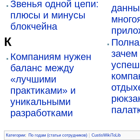
Звенья одной цепи:
данны
плюсы и минусы
много
блокчейна
прило
К
Полна
зачем
Компаниям нужен
успеш
баланс между
компа
«лучшими
отдых
практиками» и
рюкзак
уникальными
палат
разработками
Категории
:
По годам (статьи сотрудников)
CustisWikiToLib