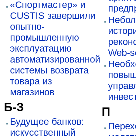
«Спортмастер» и
предп
CUSTIS завершили
Небол
опытно-
истор
промышленную
рекон
эксплуатацию
Web-sc
автоматизированной
Необх
системы возврата
повыш
товара из
управ
магазинов
инвес
Б-З
П
Будущее банков:
Перех
искусственный