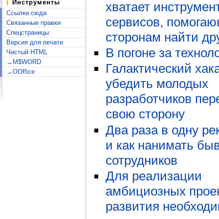
Инструменты
хватает инструмен
Ссылки сюда
сервисов, помога
Связанные правки
Спецстраницы
сторонам найти дру
Версия для печати
В погоне за технол
Чистый HTML
→M$WORD
Галактический хака
→OOffice
убедить молодых
разработчиков пер
свою сторону
Два раза в одну ре
и как нанимать бы
сотрудников
Для реализации
амбициозных прое
развития необход