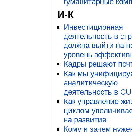
гуманитарные ком
И-К
Инвестиционная
деятельность в ст
должна выйти на 
уровень эффектив
Кадры решают поч
Как мы унифициру
аналитическую
деятельность в C
Как управление ж
циклом увеличива
на развитие
Кому и зачем нуже