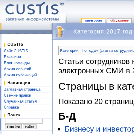
категория
обсуждение
Категория:2017 год
Перейти к:
навигация
,
поиск
CUSTIS
Категории
:
По годам (статьи сотрудник
Сайт CUSTIS →
Вакансии
Статьи сотрудников
Блог команды
электронных СМИ в 2
Архив событий
Архив публикаций
Страницы в кат
Навигация
Заглавная страница
Свежие правки
Показано 20 страниц
Случайная статья
Справка
Б-Д
Поиск
Бизнесу и инвесто